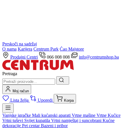
Preskoči na sadržaj
O nama
Karijera
Centrum Park
Ćao Majstore
Prodajni Centri
066 008 008
info@centrumshop.ba
Pretraga
Moj račun
Lista želja
Uporedi
Korpa
Vanjske igračke
Mali kućanski aparati
Vrtne mašine
Vrtne Kućice
Vrtni tuševi
Svijet kupatila
Vrtni namještaj i suncobrani
Kućne
dekoracije
Pet centar
Bazeni i pribor