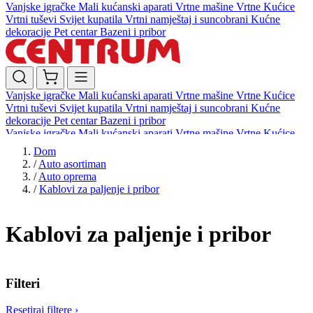
Vanjske igračke
Mali kućanski aparati
Vrtne mašine
Vrtne Kućice
Vrtni tuševi
Svijet kupatila
Vrtni namještaj i suncobrani
Kućne
dekoracije
Pet centar
Bazeni i pribor
Vanjske igračke
Mali kućanski aparati
Vrtne mašine
Vrtne Kućice
Vrtni tuševi
Svijet kupatila
Vrtni namještaj i suncobrani
Kućne
dekoracije
Pet centar
Bazeni i pribor
Vanjske igračke
Mali kućanski aparati
Vrtne mašine
Vrtne Kućice
Vrtni tuševi
Svijet kupatila
Vrtni namještaj i suncobrani
Kućne
Dom
dekoracije
Pet centar
Bazeni i pribor
/
Auto asortiman
/
Auto oprema
/
Kablovi za paljenje i pribor
Kablovi za paljenje i pribor
Filteri
Resetiraj filtere
›