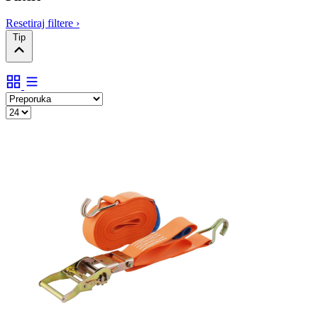
Resetiraj filtere
›
Tip