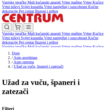
Vanjske igračke
Mali kućanski aparati
Vrtne mašine
Vrtne Kućice
Vrtni tuševi
Svijet kupatila
Vrtni namještaj i suncobrani
Kućne
dekoracije
Pet centar
Bazeni i pribor
Vanjske igračke
Mali kućanski aparati
Vrtne mašine
Vrtne Kućice
Vrtni tuševi
Svijet kupatila
Vrtni namještaj i suncobrani
Kućne
dekoracije
Pet centar
Bazeni i pribor
Vanjske igračke
Mali kućanski aparati
Vrtne mašine
Vrtne Kućice
Vrtni tuševi
Svijet kupatila
Vrtni namještaj i suncobrani
Kućne
Dom
dekoracije
Pet centar
Bazeni i pribor
/
Auto asortiman
/
Auto oprema
/
Užad za vuču, španeri i zatezači
Užad za vuču, španeri i
zatezači
Filteri