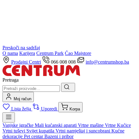
Preskoči na sadržaj
O nama
Karijera
Centrum Park
Ćao Majstore
Prodajni Centri
066 008 008
info@centrumshop.ba
Pretraga
Moj račun
Lista želja
Uporedi
Korpa
Vanjske igračke
Mali kućanski aparati
Vrtne mašine
Vrtne Kućice
Vrtni tuševi
Svijet kupatila
Vrtni namještaj i suncobrani
Kućne
dekoracije
Pet centar
Bazeni i pribor