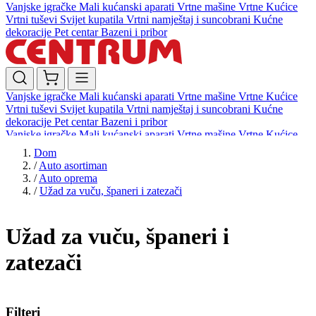
Vanjske igračke
Mali kućanski aparati
Vrtne mašine
Vrtne Kućice
Vrtni tuševi
Svijet kupatila
Vrtni namještaj i suncobrani
Kućne
dekoracije
Pet centar
Bazeni i pribor
Vanjske igračke
Mali kućanski aparati
Vrtne mašine
Vrtne Kućice
Vrtni tuševi
Svijet kupatila
Vrtni namještaj i suncobrani
Kućne
dekoracije
Pet centar
Bazeni i pribor
Vanjske igračke
Mali kućanski aparati
Vrtne mašine
Vrtne Kućice
Vrtni tuševi
Svijet kupatila
Vrtni namještaj i suncobrani
Kućne
Dom
dekoracije
Pet centar
Bazeni i pribor
/
Auto asortiman
/
Auto oprema
/
Užad za vuču, španeri i zatezači
Užad za vuču, španeri i
zatezači
Filteri