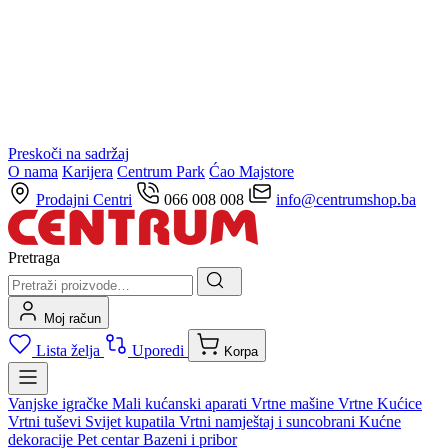
Preskoči na sadržaj
O nama
Karijera
Centrum Park
Ćao Majstore
Prodajni Centri
066 008 008
info@centrumshop.ba
Pretraga
Moj račun
Lista želja
Uporedi
Korpa
Vanjske igračke
Mali kućanski aparati
Vrtne mašine
Vrtne Kućice
Vrtni tuševi
Svijet kupatila
Vrtni namještaj i suncobrani
Kućne
dekoracije
Pet centar
Bazeni i pribor