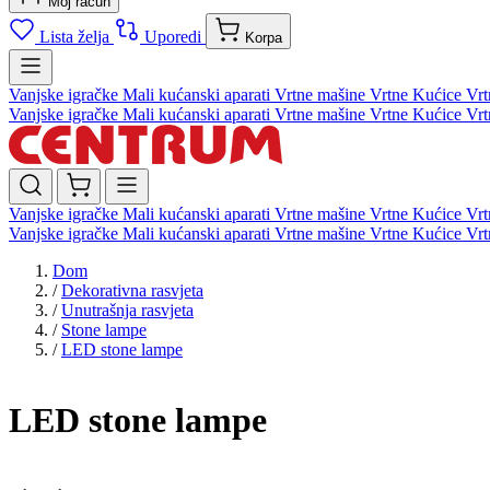
Moj račun
Lista želja
Uporedi
Korpa
Vanjske igračke
Mali kućanski aparati
Vrtne mašine
Vrtne Kućice
Vrt
Vanjske igračke
Mali kućanski aparati
Vrtne mašine
Vrtne Kućice
Vrt
Vanjske igračke
Mali kućanski aparati
Vrtne mašine
Vrtne Kućice
Vrt
Vanjske igračke
Mali kućanski aparati
Vrtne mašine
Vrtne Kućice
Vrt
Dom
/
Dekorativna rasvjeta
/
Unutrašnja rasvjeta
/
Stone lampe
/
LED stone lampe
LED stone lampe