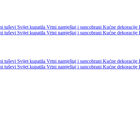
ni tuševi
Svijet kupatila
Vrtni namještaj i suncobrani
Kućne dekoracije
ni tuševi
Svijet kupatila
Vrtni namještaj i suncobrani
Kućne dekoracije
ni tuševi
Svijet kupatila
Vrtni namještaj i suncobrani
Kućne dekoracije
ni tuševi
Svijet kupatila
Vrtni namještaj i suncobrani
Kućne dekoracije