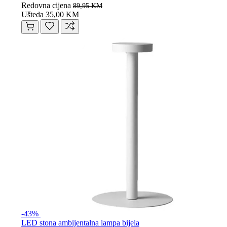
Redovna cijena
89,95 KM
Ušteda 35,00 KM
-43%
LED stona ambijentalna lampa bijela