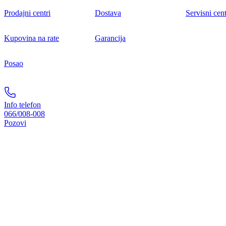
Prodajni centri
Dostava
Servisni cent
Kupovina na rate
Garancija
Posao
Info telefon
066/008-008
Pozovi