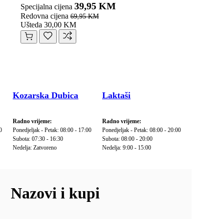
39,95 KM
Specijalna cijena
Redovna cijena
69,95 KM
Ušteda 30,00 KM
Kozarska Dubica
Laktaši
Radno vrijeme:
Radno vrijeme:
0
Ponedjeljak - Petak: 08:00 - 17:00
Ponedjeljak - Petak: 08:00 - 20:00
Subota: 07:30 - 16:30
Subota: 08:00 - 20:00
Nedelja: Zatvoreno
Nedelja: 9:00 - 15:00
Nazovi i kupi