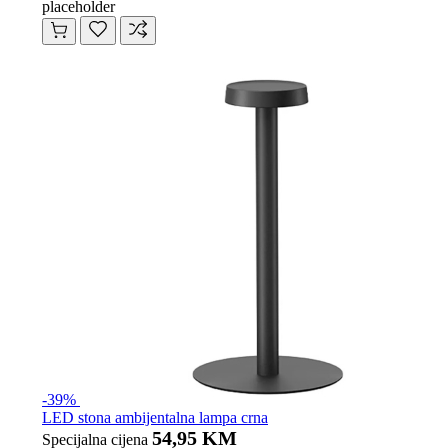
placeholder
-39%
LED stona ambijentalna lampa crna
54,95 KM
Specijalna cijena