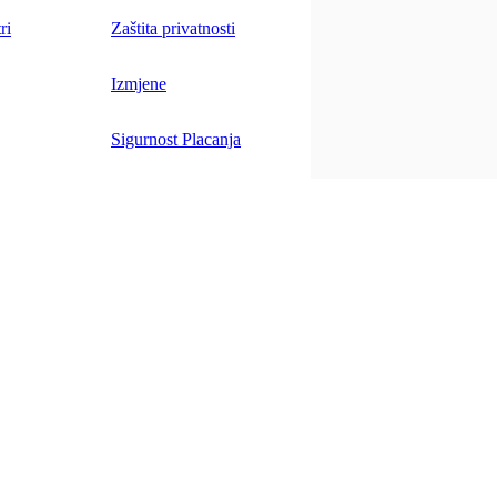
ri
Zaštita privatnosti
Izmjene
Sigurnost Placanja