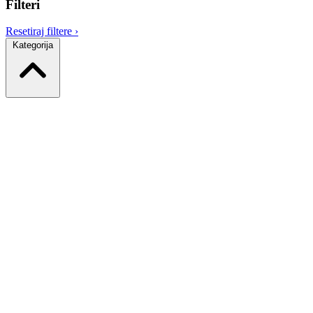
Filteri
Resetiraj filtere
›
Kategorija