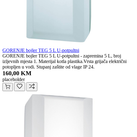
GORENJE bojler TEG 5 L U-potpultni
GORENJE bojler TEG 5 L U-potpultni - zapremina 5 L, broj
izljevnih mjesta 1. Materijal kotla plastika.Vrsta grijača električni
potopljen u vodi. Stupanj zaštite od vlage IP 24.
160,00 KM
placeholder