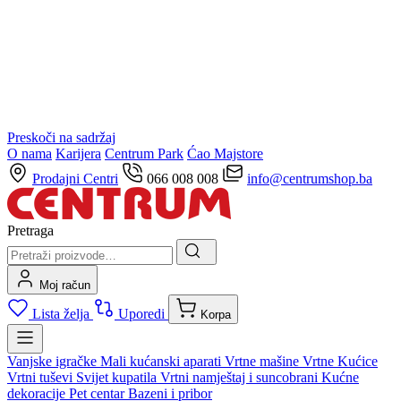
Preskoči na sadržaj
O nama
Karijera
Centrum Park
Ćao Majstore
Prodajni Centri
066 008 008
info@centrumshop.ba
Pretraga
Moj račun
Lista želja
Uporedi
Korpa
Vanjske igračke
Mali kućanski aparati
Vrtne mašine
Vrtne Kućice
Vrtni tuševi
Svijet kupatila
Vrtni namještaj i suncobrani
Kućne
dekoracije
Pet centar
Bazeni i pribor