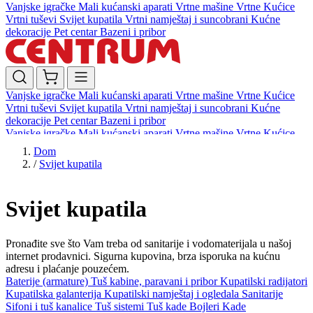
Vanjske igračke
Mali kućanski aparati
Vrtne mašine
Vrtne Kućice
Vrtni tuševi
Svijet kupatila
Vrtni namještaj i suncobrani
Kućne
dekoracije
Pet centar
Bazeni i pribor
Vanjske igračke
Mali kućanski aparati
Vrtne mašine
Vrtne Kućice
Vrtni tuševi
Svijet kupatila
Vrtni namještaj i suncobrani
Kućne
dekoracije
Pet centar
Bazeni i pribor
Vanjske igračke
Mali kućanski aparati
Vrtne mašine
Vrtne Kućice
Vrtni tuševi
Svijet kupatila
Vrtni namještaj i suncobrani
Kućne
Dom
dekoracije
Pet centar
Bazeni i pribor
/
Svijet kupatila
Svijet kupatila
Pronađite sve što Vam treba od sanitarije i vodomaterijala u našoj
internet prodavnici. Sigurna kupovina, brza isporuka na kućnu
adresu i plaćanje pouzećem.
Baterije (armature)
Tuš kabine, paravani i pribor
Kupatilski radijatori
Kupatilska galanterija
Kupatilski namještaj i ogledala
Sanitarije
Sifoni i tuš kanalice
Tuš sistemi
Tuš kade
Bojleri
Kade