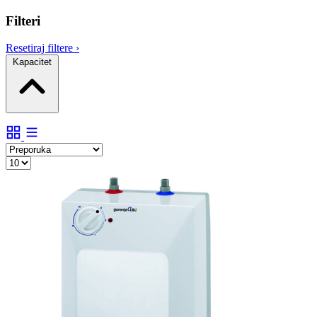
Filteri
Resetiraj filtere
›
Kapacitet