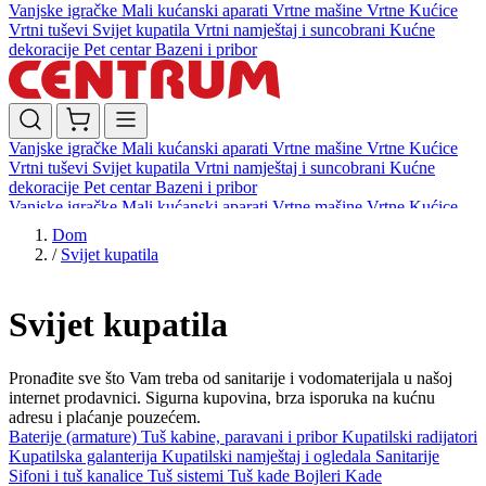
Vanjske igračke
Mali kućanski aparati
Vrtne mašine
Vrtne Kućice
Vrtni tuševi
Svijet kupatila
Vrtni namještaj i suncobrani
Kućne
dekoracije
Pet centar
Bazeni i pribor
Vanjske igračke
Mali kućanski aparati
Vrtne mašine
Vrtne Kućice
Vrtni tuševi
Svijet kupatila
Vrtni namještaj i suncobrani
Kućne
dekoracije
Pet centar
Bazeni i pribor
Vanjske igračke
Mali kućanski aparati
Vrtne mašine
Vrtne Kućice
Vrtni tuševi
Svijet kupatila
Vrtni namještaj i suncobrani
Kućne
Dom
dekoracije
Pet centar
Bazeni i pribor
/
Svijet kupatila
Svijet kupatila
Pronađite sve što Vam treba od sanitarije i vodomaterijala u našoj
internet prodavnici. Sigurna kupovina, brza isporuka na kućnu
adresu i plaćanje pouzećem.
Baterije (armature)
Tuš kabine, paravani i pribor
Kupatilski radijatori
Kupatilska galanterija
Kupatilski namještaj i ogledala
Sanitarije
Sifoni i tuš kanalice
Tuš sistemi
Tuš kade
Bojleri
Kade