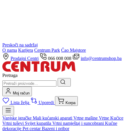
Preskoči na sadržaj
O nama
Karijera
Centrum Park
Ćao Majstore
Prodajni Centri
066 008 008
info@centrumshop.ba
Pretraga
Moj račun
Lista želja
Uporedi
Korpa
Vanjske igračke
Mali kućanski aparati
Vrtne mašine
Vrtne Kućice
Vrtni tuševi
Svijet kupatila
Vrtni namještaj i suncobrani
Kućne
dekoracije
Pet centar
Bazeni i pribor