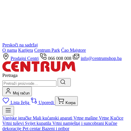
Preskoči na sadržaj
O nama
Karijera
Centrum Park
Ćao Majstore
Prodajni Centri
066 008 008
info@centrumshop.ba
Pretraga
Moj račun
Lista želja
Uporedi
Korpa
Vanjske igračke
Mali kućanski aparati
Vrtne mašine
Vrtne Kućice
Vrtni tuševi
Svijet kupatila
Vrtni namještaj i suncobrani
Kućne
dekoracije
Pet centar
Bazeni i pribor