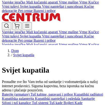
Vanjske igračke
Mali kućanski aparati
Vrtne mašine
Vrtne Kućice
Vrtni tuševi
Svijet kupatila
Vrtni namještaj i suncobrani
Kućne
dekoracije
Pet centar
Bazeni i pribor
Vanjske igračke
Mali kućanski aparati
Vrtne mašine
Vrtne Kućice
Vrtni tuševi
Svijet kupatila
Vrtni namještaj i suncobrani
Kućne
dekoracije
Pet centar
Bazeni i pribor
Vanjske igračke
Mali kućanski aparati
Vrtne mašine
Vrtne Kućice
Vrtni tuševi
Svijet kupatila
Vrtni namještaj i suncobrani
Kućne
Dom
dekoracije
Pet centar
Bazeni i pribor
/
Svijet kupatila
Svijet kupatila
Pronađite sve što Vam treba od sanitarije i vodomaterijala u našoj
internet prodavnici. Sigurna kupovina, brza isporuka na kućnu
adresu i plaćanje pouzećem.
Baterije (armature)
Tuš kabine, paravani i pribor
Kupatilski radijatori
Kupatilska galanterija
Kupatilski namještaj i ogledala
Sanitarije
Sifoni i tuš kanalice
Tuš sistemi
Tuš kade
Bojleri
Kade