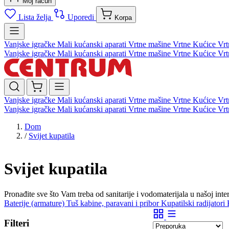
Moj račun
Lista želja
Uporedi
Korpa
Vanjske igračke
Mali kućanski aparati
Vrtne mašine
Vrtne Kućice
Vrt
Vanjske igračke
Mali kućanski aparati
Vrtne mašine
Vrtne Kućice
Vrt
Vanjske igračke
Mali kućanski aparati
Vrtne mašine
Vrtne Kućice
Vrt
Vanjske igračke
Mali kućanski aparati
Vrtne mašine
Vrtne Kućice
Vrt
Dom
/
Svijet kupatila
Svijet kupatila
Pronađite sve što Vam treba od sanitarije i vodomaterijala u našoj in
Baterije (armature)
Tuš kabine, paravani i pribor
Kupatilski radijatori
Filteri