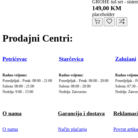
GROHE tuš set - sistem 
149,00 KM
placeholder
Prodajni Centri:
Petrićevac
Starčevica
Zalužani
Radno vrijeme:
Radno vrijeme:
Radno vrijeme
Ponedjeljak - Petak: 08:00 - 21:00
Ponedjeljak - Petak: 08:00 - 20:00
Ponedjeljak - P
Subota: 08:00 - 21:00
Subota: 08:00 - 20:00
Subota: 07:30 -
Nedelja: 9:00 - 15:00
Nedelja: Zatvoreno
Nedelja: Zatvo
O nama
Garancija i dostava
Reklamaci
O nama
Način plaćanja
Povrat artika