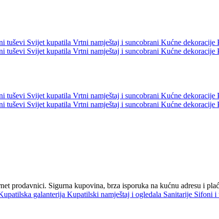
ni tuševi
Svijet kupatila
Vrtni namještaj i suncobrani
Kućne dekoracije
ni tuševi
Svijet kupatila
Vrtni namještaj i suncobrani
Kućne dekoracije
ni tuševi
Svijet kupatila
Vrtni namještaj i suncobrani
Kućne dekoracije
ni tuševi
Svijet kupatila
Vrtni namještaj i suncobrani
Kućne dekoracije
ternet prodavnici. Sigurna kupovina, brza isporuka na kućnu adresu i pl
Kupatilska galanterija
Kupatilski namještaj i ogledala
Sanitarije
Sifoni i