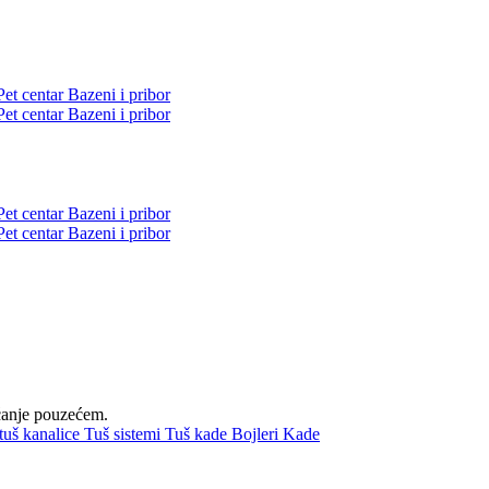
Pet centar
Bazeni i pribor
Pet centar
Bazeni i pribor
Pet centar
Bazeni i pribor
Pet centar
Bazeni i pribor
aćanje pouzećem.
 tuš kanalice
Tuš sistemi
Tuš kade
Bojleri
Kade