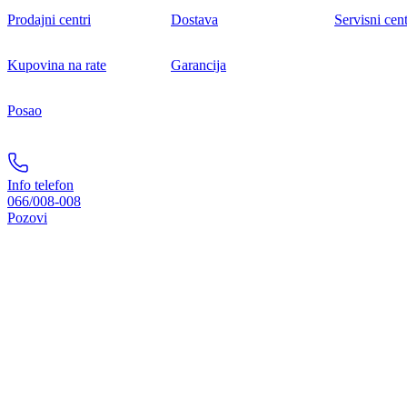
Prodajni centri
Dostava
Servisni cent
Kupovina na rate
Garancija
Posao
Info telefon
066/008-008
Pozovi