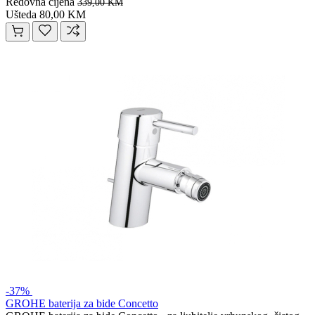
Redovna cijena
339,00 KM
Ušteda 80,00 KM
-37%
GROHE baterija za bide Concetto