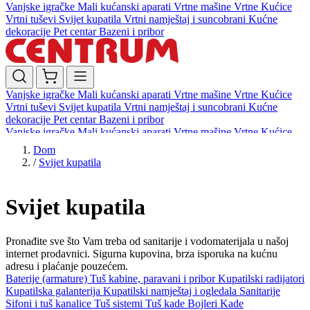
Vanjske igračke
Mali kućanski aparati
Vrtne mašine
Vrtne Kućice
Vrtni tuševi
Svijet kupatila
Vrtni namještaj i suncobrani
Kućne
dekoracije
Pet centar
Bazeni i pribor
Vanjske igračke
Mali kućanski aparati
Vrtne mašine
Vrtne Kućice
Vrtni tuševi
Svijet kupatila
Vrtni namještaj i suncobrani
Kućne
dekoracije
Pet centar
Bazeni i pribor
Vanjske igračke
Mali kućanski aparati
Vrtne mašine
Vrtne Kućice
Vrtni tuševi
Svijet kupatila
Vrtni namještaj i suncobrani
Kućne
Dom
dekoracije
Pet centar
Bazeni i pribor
/
Svijet kupatila
Svijet kupatila
Pronađite sve što Vam treba od sanitarije i vodomaterijala u našoj
internet prodavnici. Sigurna kupovina, brza isporuka na kućnu
adresu i plaćanje pouzećem.
Baterije (armature)
Tuš kabine, paravani i pribor
Kupatilski radijatori
Kupatilska galanterija
Kupatilski namještaj i ogledala
Sanitarije
Sifoni i tuš kanalice
Tuš sistemi
Tuš kade
Bojleri
Kade