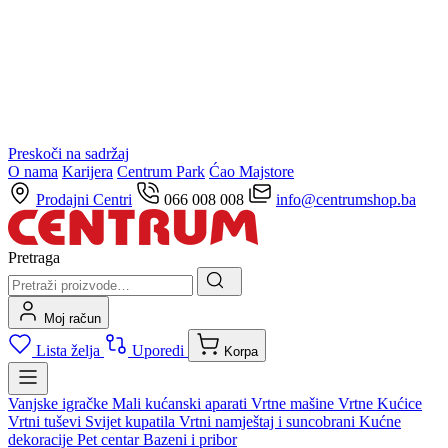
Preskoči na sadržaj
O nama
Karijera
Centrum Park
Ćao Majstore
Prodajni Centri
066 008 008
info@centrumshop.ba
Pretraga
Moj račun
Lista želja
Uporedi
Korpa
Vanjske igračke
Mali kućanski aparati
Vrtne mašine
Vrtne Kućice
Vrtni tuševi
Svijet kupatila
Vrtni namještaj i suncobrani
Kućne
dekoracije
Pet centar
Bazeni i pribor