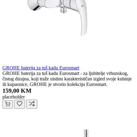
GROHE baterija za tuš kadu Eurosmart
GROHE baterija za tuš kadu Eurosmart - za ljubitelje vrhunskog,
čistog dizajna, koji traže uistinu karakterističan izgled svoje kuhinje
ili kupaonice, GROHE je stvorio kolekciju Eurosmart.
159,00 KM
placeholder