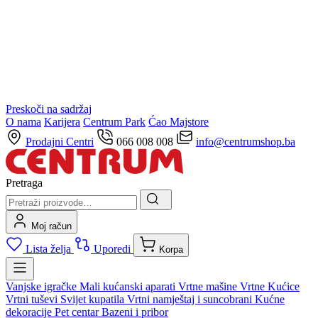
Preskoči na sadržaj
O nama
Karijera
Centrum Park
Ćao Majstore
Prodajni Centri
066 008 008
info@centrumshop.ba
Pretraga
Moj račun
Lista želja
Uporedi
Korpa
Vanjske igračke
Mali kućanski aparati
Vrtne mašine
Vrtne Kućice
Vrtni tuševi
Svijet kupatila
Vrtni namještaj i suncobrani
Kućne
dekoracije
Pet centar
Bazeni i pribor