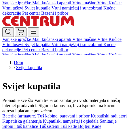
Vanjske igračke
Mali kućanski aparati
Vrtne mašine
Vrtne Kućice
Vrtni tuševi
Svijet kupatila
Vrtni namještaj i suncobrani
Kućne
dekoracije
Pet centar
Bazeni i pribor
Vanjske igračke
Mali kućanski aparati
Vrtne mašine
Vrtne Kućice
Vrtni tuševi
Svijet kupatila
Vrtni namještaj i suncobrani
Kućne
dekoracije
Pet centar
Bazeni i pribor
Vanjske igračke
Mali kućanski aparati
Vrtne mašine
Vrtne Kućice
Vrtni tuševi
Svijet kupatila
Vrtni namještaj i suncobrani
Kućne
Dom
dekoracije
Pet centar
Bazeni i pribor
/
Svijet kupatila
Svijet kupatila
Pronađite sve što Vam treba od sanitarije i vodomaterijala u našoj
internet prodavnici. Sigurna kupovina, brza isporuka na kućnu
adresu i plaćanje pouzećem.
Baterije (armature)
Tuš kabine, paravani i pribor
Kupatilski radijatori
Kupatilska galanterija
Kupatilski namještaj i ogledala
Sanitarije
Sifoni i tuš kanalice
Tuš sistemi
Tuš kade
Bojleri
Kade