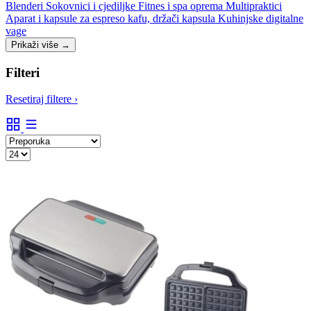
Blenderi
Sokovnici i cjediljke
Fitnes i spa oprema
Multipraktici
Aparat i kapsule za espreso kafu, držači kapsula
Kuhinjske digitalne
vage
Prikaži više
→
Filteri
Resetiraj filtere
›