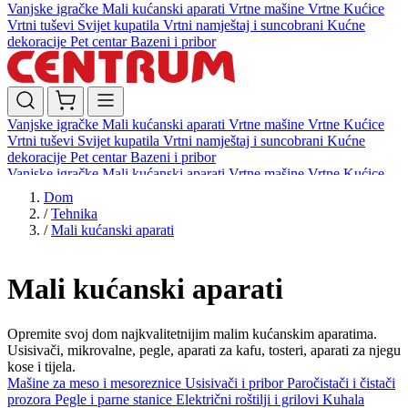
Vanjske igračke
Mali kućanski aparati
Vrtne mašine
Vrtne Kućice
Vrtni tuševi
Svijet kupatila
Vrtni namještaj i suncobrani
Kućne
dekoracije
Pet centar
Bazeni i pribor
Vanjske igračke
Mali kućanski aparati
Vrtne mašine
Vrtne Kućice
Vrtni tuševi
Svijet kupatila
Vrtni namještaj i suncobrani
Kućne
dekoracije
Pet centar
Bazeni i pribor
Vanjske igračke
Mali kućanski aparati
Vrtne mašine
Vrtne Kućice
Vrtni tuševi
Svijet kupatila
Vrtni namještaj i suncobrani
Kućne
Dom
dekoracije
Pet centar
Bazeni i pribor
/
Tehnika
/
Mali kućanski aparati
Mali kućanski aparati
Opremite svoj dom najkvalitetnijim malim kućanskim aparatima.
Usisivači, mikrovalne, pegle, aparati za kafu, tosteri, aparati za njegu
kose i tijela.
Mašine za meso i mesoreznice
Usisivači i pribor
Paročistači i čistači
prozora
Pegle i parne stanice
Električni roštilji i grilovi
Kuhala