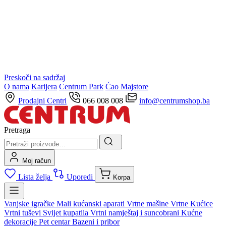
Preskoči na sadržaj
O nama
Karijera
Centrum Park
Ćao Majstore
Prodajni Centri
066 008 008
info@centrumshop.ba
Pretraga
Moj račun
Lista želja
Uporedi
Korpa
Vanjske igračke
Mali kućanski aparati
Vrtne mašine
Vrtne Kućice
Vrtni tuševi
Svijet kupatila
Vrtni namještaj i suncobrani
Kućne
dekoracije
Pet centar
Bazeni i pribor