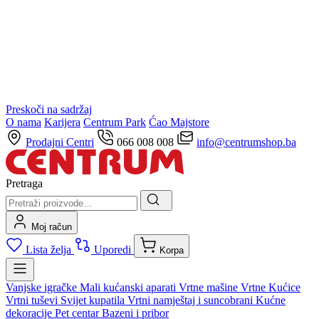
Preskoči na sadržaj
O nama
Karijera
Centrum Park
Ćao Majstore
Prodajni Centri
066 008 008
info@centrumshop.ba
Pretraga
Moj račun
Lista želja
Uporedi
Korpa
Vanjske igračke
Mali kućanski aparati
Vrtne mašine
Vrtne Kućice
Vrtni tuševi
Svijet kupatila
Vrtni namještaj i suncobrani
Kućne
dekoracije
Pet centar
Bazeni i pribor