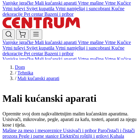
Vanjske igračke
Mali kućanski aparati
Vrtne mašine
Vrtne Kućice
Vrtni tuševi
Svijet kupatila
Vrtni namještaj i suncobrani
Kućne
dekoracije
Pet centar
Bazeni i pribor
Vanjske igračke
Mali kućanski aparati
Vrtne mašine
Vrtne Kućice
Vrtni tuševi
Svijet kupatila
Vrtni namještaj i suncobrani
Kućne
dekoracije
Pet centar
Bazeni i pribor
Vanjske igračke
Mali kućanski aparati
Vrtne mašine
Vrtne Kućice
Vrtni tuševi
Svijet kupatila
Vrtni namještaj i suncobrani
Kućne
Dom
dekoracije
Pet centar
Bazeni i pribor
/
Tehnika
/
Mali kućanski aparati
Mali kućanski aparati
Opremite svoj dom najkvalitetnijim malim kućanskim aparatima.
Usisivači, mikrovalne, pegle, aparati za kafu, tosteri, aparati za njegu
kose i tijela.
Mašine za meso i mesoreznice
Usisivači i pribor
Paročistači i čistači
prozora
Pegle i parne stanice
Električni roštilji i grilovi
Kuhala