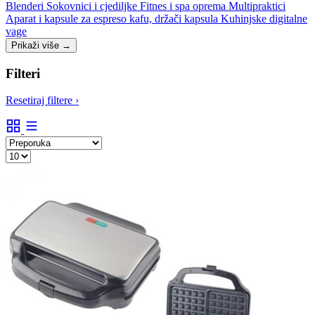
Blenderi
Sokovnici i cjediljke
Fitnes i spa oprema
Multipraktici
Aparat i kapsule za espreso kafu, držači kapsula
Kuhinjske digitalne
vage
Prikaži više
→
Filteri
Resetiraj filtere
›