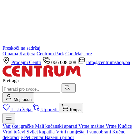
Preskoči na sadržaj
O nama
Karijera
Centrum Park
Ćao Majstore
Prodajni Centri
066 008 008
info@centrumshop.ba
Pretraga
Moj račun
Lista želja
Uporedi
Korpa
Vanjske igračke
Mali kućanski aparati
Vrtne mašine
Vrtne Kućice
Vrtni tuševi
Svijet kupatila
Vrtni namještaj i suncobrani
Kućne
dekoracije
Pet centar
Bazeni i pribor