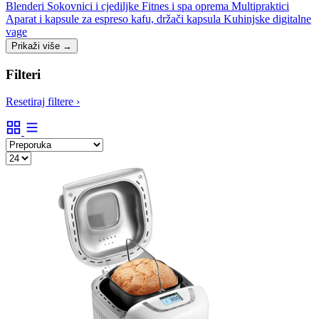
Blenderi
Sokovnici i cjediljke
Fitnes i spa oprema
Multipraktici
Aparat i kapsule za espreso kafu, držači kapsula
Kuhinjske digitalne
vage
Prikaži više
→
Filteri
Resetiraj filtere
›