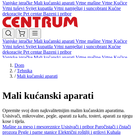
Vanjske igračke
Mali kućanski aparati
Vrtne mašine
Vrtne Kućice
Vrtni tuševi
Svijet kupatila
Vrtni namještaj i suncobrani
Kućne
dekoracije
Pet centar
Bazeni i pribor
Vanjske igračke
Mali kućanski aparati
Vrtne mašine
Vrtne Kućice
Vrtni tuševi
Svijet kupatila
Vrtni namještaj i suncobrani
Kućne
dekoracije
Pet centar
Bazeni i pribor
Vanjske igračke
Mali kućanski aparati
Vrtne mašine
Vrtne Kućice
Vrtni tuševi
Svijet kupatila
Vrtni namještaj i suncobrani
Kućne
Dom
dekoracije
Pet centar
Bazeni i pribor
/
Tehnika
/
Mali kućanski aparati
Mali kućanski aparati
Opremite svoj dom najkvalitetnijim malim kućanskim aparatima.
Usisivači, mikrovalne, pegle, aparati za kafu, tosteri, aparati za njegu
kose i tijela.
Mašine za meso i mesoreznice
Usisivači i pribor
Paročistači i čistači
prozora
Pegle i parne stanice
Električni roštilji i grilovi
Kuhala