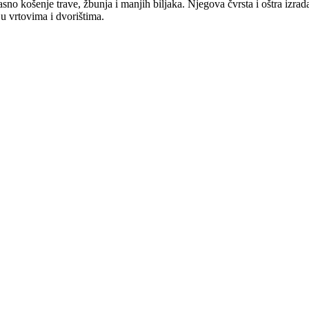
o košenje trave, žbunja i manjih biljaka. Njegova čvrsta i oštra izrad
 u vrtovima i dvorištima.