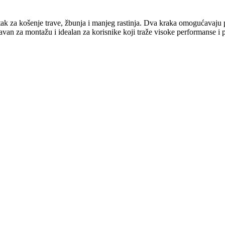
k za košenje trave, žbunja i manjeg rastinja. Dva kraka omogućavaju pr
tavan za montažu i idealan za korisnike koji traže visoke performanse i