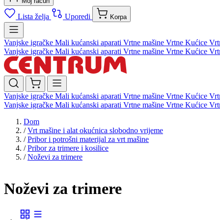
Moj račun
Lista želja
Uporedi
Korpa
Vanjske igračke
Mali kućanski aparati
Vrtne mašine
Vrtne Kućice
Vrt
Vanjske igračke
Mali kućanski aparati
Vrtne mašine
Vrtne Kućice
Vrt
Vanjske igračke
Mali kućanski aparati
Vrtne mašine
Vrtne Kućice
Vrt
Vanjske igračke
Mali kućanski aparati
Vrtne mašine
Vrtne Kućice
Vrt
Dom
/
Vrt mašine i alat okućnica slobodno vrijeme
/
Pribor i potrošni materijal za vrt mašine
/
Pribor za trimere i kosilice
/
Noževi za trimere
Noževi za trimere