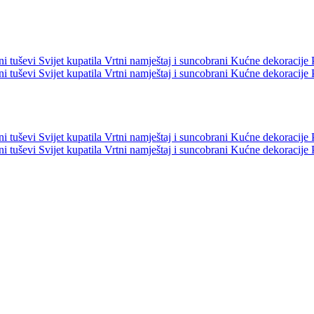
ni tuševi
Svijet kupatila
Vrtni namještaj i suncobrani
Kućne dekoracije
ni tuševi
Svijet kupatila
Vrtni namještaj i suncobrani
Kućne dekoracije
ni tuševi
Svijet kupatila
Vrtni namještaj i suncobrani
Kućne dekoracije
ni tuševi
Svijet kupatila
Vrtni namještaj i suncobrani
Kućne dekoracije