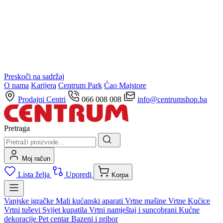
Preskoči na sadržaj
O nama
Karijera
Centrum Park
Ćao Majstore
Prodajni Centri
066 008 008
info@centrumshop.ba
Pretraga
Moj račun
Lista želja
Uporedi
Korpa
Vanjske igračke
Mali kućanski aparati
Vrtne mašine
Vrtne Kućice
Vrtni tuševi
Svijet kupatila
Vrtni namještaj i suncobrani
Kućne
dekoracije
Pet centar
Bazeni i pribor