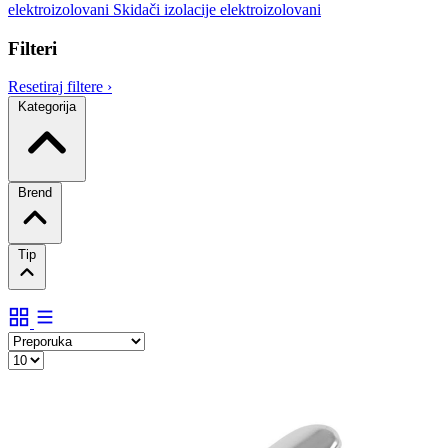
elektroizolovani
Skidači izolacije elektroizolovani
Filteri
Resetiraj filtere
›
Kategorija
Brend
Tip