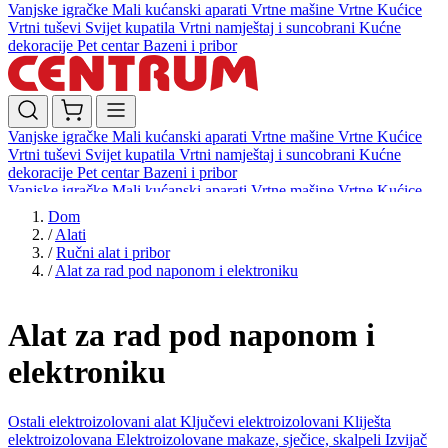
Vanjske igračke
Mali kućanski aparati
Vrtne mašine
Vrtne Kućice
Vrtni tuševi
Svijet kupatila
Vrtni namještaj i suncobrani
Kućne
dekoracije
Pet centar
Bazeni i pribor
Vanjske igračke
Mali kućanski aparati
Vrtne mašine
Vrtne Kućice
Vrtni tuševi
Svijet kupatila
Vrtni namještaj i suncobrani
Kućne
dekoracije
Pet centar
Bazeni i pribor
Vanjske igračke
Mali kućanski aparati
Vrtne mašine
Vrtne Kućice
Vrtni tuševi
Svijet kupatila
Vrtni namještaj i suncobrani
Kućne
Dom
dekoracije
Pet centar
Bazeni i pribor
/
Alati
/
Ručni alat i pribor
/
Alat za rad pod naponom i elektroniku
Alat za rad pod naponom i
elektroniku
Ostali elektroizolovani alat
Ključevi elektroizolovani
Kliješta
elektroizolovana
Elektroizolovane makaze, sječice, skalpeli
Izvijač