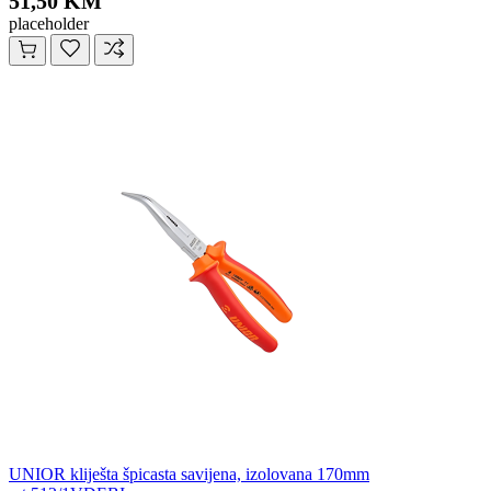
51,50 KM
placeholder
UNIOR kliješta špicasta savijena, izolovana 170mm