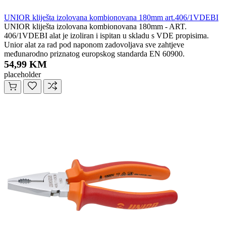
UNIOR kliješta izolovana kombionovana 180mm art.406/1VDEBI
UNIOR kliješta izolovana kombionovana 180mm - ART.
406/1VDEBI alat je izoliran i ispitan u skladu s VDE propisima.
Unior alat za rad pod naponom zadovoljava sve zahtjeve
međunarodno priznatog europskog standarda EN 60900.
54,99 KM
placeholder