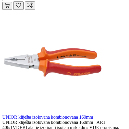
UNIOR kliješta izolovana kombionovana 160mm
UNIOR kliješta izolovana kombionovana 160mm - ART.
406/1VDEBI alat je izoliran i ispitan u skladu s VDE propisima.