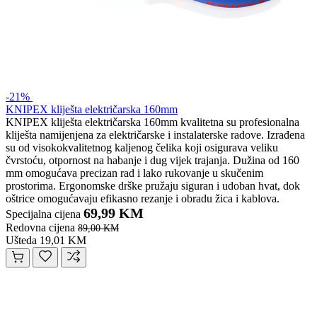
-21%
KNIPEX kliješta električarska 160mm
KNIPEX kliješta električarska 160mm kvalitetna su profesionalna
kliješta namijenjena za električarske i instalaterske radove. Izrađena
su od visokokvalitetnog kaljenog čelika koji osigurava veliku
čvrstoću, otpornost na habanje i dug vijek trajanja. Dužina od 160
mm omogućava precizan rad i lako rukovanje u skučenim
prostorima. Ergonomske drške pružaju siguran i udoban hvat, dok
oštrice omogućavaju efikasno rezanje i obradu žica i kablova.
69,99 KM
Specijalna cijena
Redovna cijena
89,00 KM
Ušteda 19,01 KM