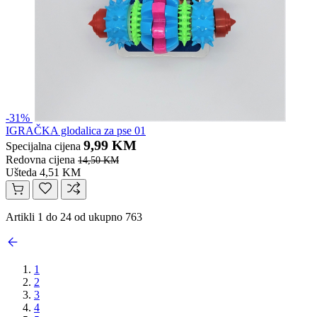
-31%
IGRAČKA glodalica za pse 01
9,99 KM
Specijalna cijena
Redovna cijena
14,50 KM
Ušteda 4,51 KM
Artikli 1 do 24 od ukupno 763
1
2
3
4