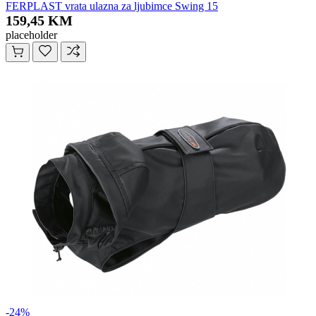
FERPLAST vrata ulazna za ljubimce Swing 15
159,45 KM
placeholder
-24%