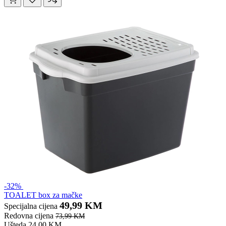
-32%
TOALET box za mačke
49,99 KM
Specijalna cijena
Redovna cijena
73,99 KM
Ušteda 24,00 KM