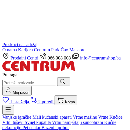
Preskoči na sadržaj
O nama
Karijera
Centrum Park
Ćao Majstore
Prodajni Centri
066 008 008
info@centrumshop.ba
Pretraga
Moj račun
Lista želja
Uporedi
Korpa
Vanjske igračke
Mali kućanski aparati
Vrtne mašine
Vrtne Kućice
Vrtni tuševi
Svijet kupatila
Vrtni namještaj i suncobrani
Kućne
dekoracije
Pet centar
Bazeni i pribor