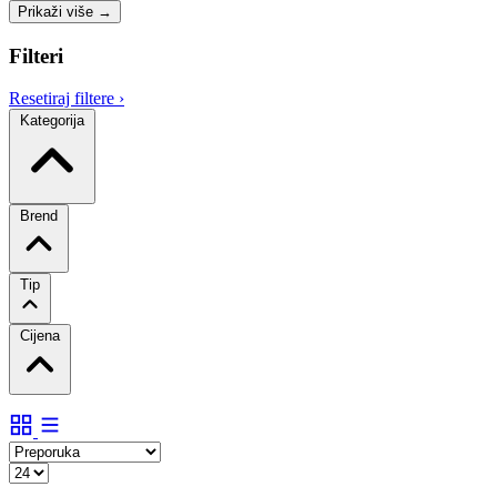
Prikaži više
→
Filteri
Resetiraj filtere
›
Kategorija
Brend
Tip
Cijena