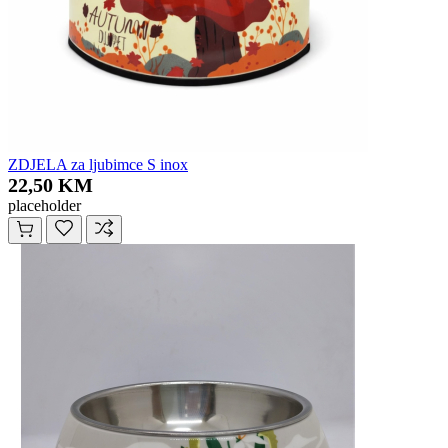
ZDJELA za ljubimce S inox
22,50 KM
placeholder