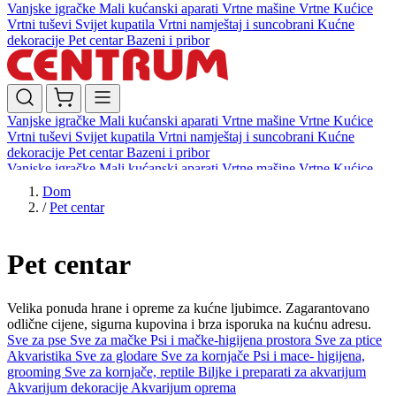
Vanjske igračke
Mali kućanski aparati
Vrtne mašine
Vrtne Kućice
Vrtni tuševi
Svijet kupatila
Vrtni namještaj i suncobrani
Kućne
dekoracije
Pet centar
Bazeni i pribor
Vanjske igračke
Mali kućanski aparati
Vrtne mašine
Vrtne Kućice
Vrtni tuševi
Svijet kupatila
Vrtni namještaj i suncobrani
Kućne
dekoracije
Pet centar
Bazeni i pribor
Vanjske igračke
Mali kućanski aparati
Vrtne mašine
Vrtne Kućice
Vrtni tuševi
Svijet kupatila
Vrtni namještaj i suncobrani
Kućne
Dom
dekoracije
Pet centar
Bazeni i pribor
/
Pet centar
Pet centar
Velika ponuda hrane i opreme za kućne ljubimce. Zagarantovano
odlične cijene, sigurna kupovina i brza isporuka na kućnu adresu.
Sve za pse
Sve za mačke
Psi i mačke-higijena prostora
Sve za ptice
Akvaristika
Sve za glodare
Sve za kornjače
Psi i mace- higijena,
grooming
Sve za kornjače, reptile
Biljke i preparati za akvarijum
Akvarijum dekoracije
Akvarijum oprema