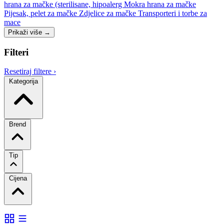
hrana za mačke (sterilisane, hipoalerg
Mokra hrana za mačke
Pijesak, pelet za mačke
Zdjelice za mačke
Transporteri i torbe za
mace
Prikaži više
→
Filteri
Resetiraj filtere
›
Kategorija
Brend
Tip
Cijena