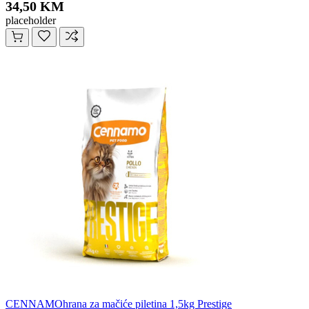
34,50 KM
placeholder
CENNAMOhrana za mačiće piletina 1,5kg Prestige