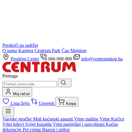
Preskoči na sadržaj
O nama
Karijera
Centrum Park
Ćao Majstore
Prodajni Centri
066 008 008
info@centrumshop.ba
Pretraga
Moj račun
Lista želja
Uporedi
Korpa
Vanjske igračke
Mali kućanski aparati
Vrtne mašine
Vrtne Kućice
Vrtni tuševi
Svijet kupatila
Vrtni namještaj i suncobrani
Kućne
dekoracije
Pet centar
Bazeni i pribor