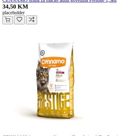
CENNAMO hrana za mačke adult govedina Prestige 1,5kg
34,50 KM
placeholder