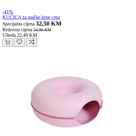
-41%
KUĆICA za mačke krug crna
32,50 KM
Specijalna cijena
Redovna cijena
54,99 KM
Ušteda 22,49 KM