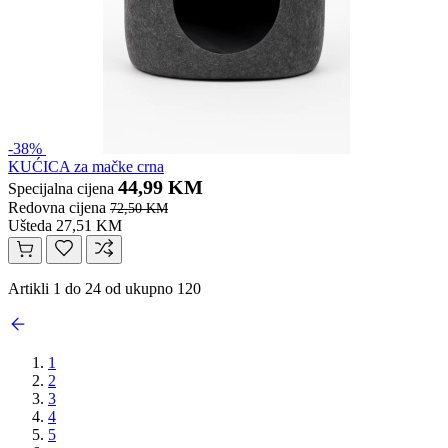
-38%
KUĆICA za mačke crna
44,99 KM
Specijalna cijena
Redovna cijena
72,50 KM
Ušteda 27,51 KM
Artikli 1 do 24 od ukupno 120
1
2
3
4
5