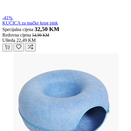
-41%
KUĆICA za mačke krug pink
32,50 KM
Specijalna cijena
Redovna cijena
54,99 KM
Ušteda 22,49 KM