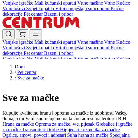
Vanjske igračke
Mali kućanski aparati
Vrtne mašine
Vrtne Kućice
Vrtni tuševi
Svijet kupatila
Vrtni namještaj i suncobrani
Kućne
dekoracije
Pet centar
Bazeni i pribor
Vanjske igračke
Mali kućanski aparati
Vrtne mašine
Vrtne Kućice
Vrtni tuševi
Svijet kupatila
Vrtni namještaj i suncobrani
Kućne
dekoracije
Pet centar
Bazeni i pribor
Vanjske igračke
Mali kućanski aparati
Vrtne mašine
Vrtne Kućice
Vrtni tuševi
Svijet kupatila
Vrtni namještaj i suncobrani
Kućne
Dom
dekoracije
Pet centar
Bazeni i pribor
/
Pet centar
/
Sve za mačke
Sve za mačke
Kupujte kvalitetnu hranu i opremu za mačke iz udobnosti Vašeg
doma, a mi Vam isporučujemo na kućnu adresu na teritoriji BiH.
Hrana za mačke
Oprema za mačke, wc, pijesak
Grebalice i igračke
za mačke
Transporteri i torbe
Higijena i kozmetika za mačke
Ogrlice, amovi, povoci i adresari
Suha hrana za mačke
Specijalna