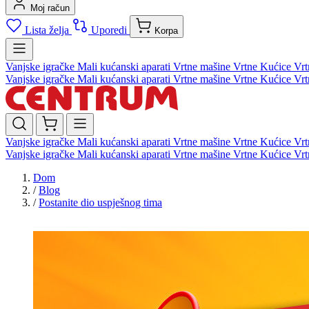
Moj račun
Lista želja
Uporedi
Korpa
Vanjske igračke
Mali kućanski aparati
Vrtne mašine
Vrtne Kućice
Vrt
Vanjske igračke
Mali kućanski aparati
Vrtne mašine
Vrtne Kućice
Vrt
Vanjske igračke
Mali kućanski aparati
Vrtne mašine
Vrtne Kućice
Vrt
Vanjske igračke
Mali kućanski aparati
Vrtne mašine
Vrtne Kućice
Vrt
Dom
/
Blog
/
Postanite dio uspješnog tima