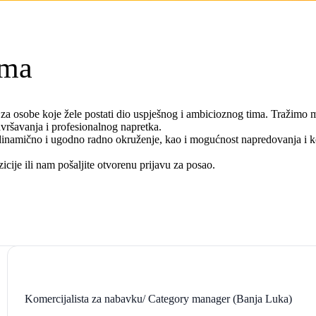
ima
ke za osobe koje žele postati dio uspješnog i ambicioznog tima. Tražim
vršavanja i profesionalnog napretka.
 dinamično i ugodno radno okruženje, kao i mogućnost napredovanja i k
icije ili nam pošaljite otvorenu prijavu za posao.
.
Komercijalista za nabavku/ Category manager (Banja Luka)