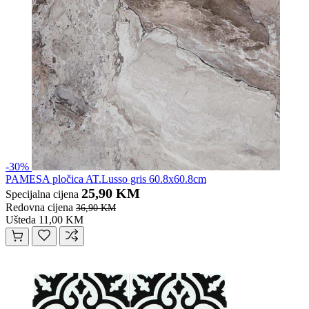
-30%
PAMESA pločica AT.Lusso gris 60.8x60.8cm
25,90 KM
Specijalna cijena
Redovna cijena
36,90 KM
Ušteda 11,00 KM