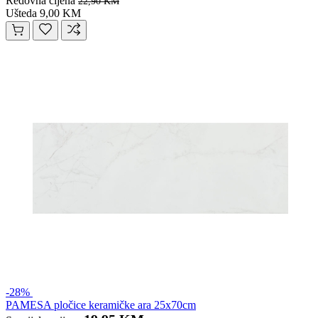
Redovna cijena
22,90 KM
Ušteda 9,00 KM
-28%
PAMESA pločice keramičke ara 25x70cm