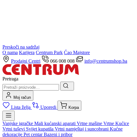
Preskoči na sadržaj
O nama
Karijera
Centrum Park
Ćao Majstore
Prodajni Centri
066 008 008
info@centrumshop.ba
Pretraga
Moj račun
Lista želja
Uporedi
Korpa
Vanjske igračke
Mali kućanski aparati
Vrtne mašine
Vrtne Kućice
Vrtni tuševi
Svijet kupatila
Vrtni namještaj i suncobrani
Kućne
dekoracije
Pet centar
Bazeni i pribor