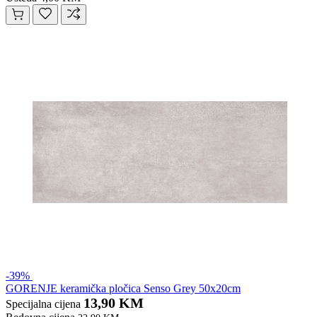
-39%
GORENJE keramička pločica Senso Grey 50x20cm
13,90 KM
Specijalna cijena