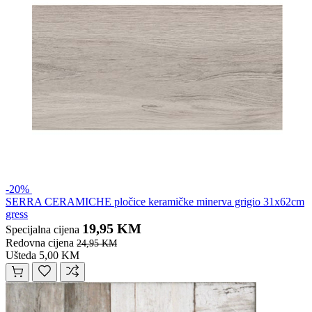
-20%
SERRA CERAMICHE pločice keramičke minerva grigio 31x62cm
gress
19,95 KM
Specijalna cijena
Redovna cijena
24,95 KM
Ušteda 5,00 KM