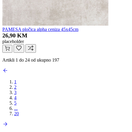
PAMESA pločica alpha ceniza 45x45cm
26,90 KM
placeholder
Artikli 1 do 24 od ukupno 197
1
2
3
4
5
...
20