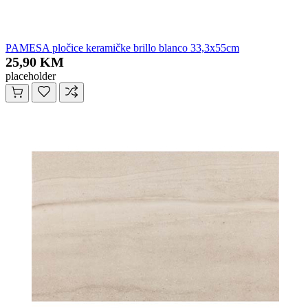
PAMESA pločice keramičke brillo blanco 33,3x55cm
25,90 KM
placeholder