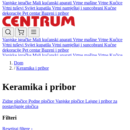
Vanjske igračke
Mali kućanski aparati
Vrtne mašine
Vrtne Kućice
Vrtni tuševi
Svijet kupatila
Vrtni namještaj i suncobrani
Kućne
dekoracije
Pet centar
Bazeni i pribor
Vanjske igračke
Mali kućanski aparati
Vrtne mašine
Vrtne Kućice
Vrtni tuševi
Svijet kupatila
Vrtni namještaj i suncobrani
Kućne
dekoracije
Pet centar
Bazeni i pribor
Vanjske igračke
Mali kućanski aparati
Vrtne mašine
Vrtne Kućice
Vrtni tuševi
Svijet kupatila
Vrtni namještaj i suncobrani
Kućne
Dom
dekoracije
Pet centar
Bazeni i pribor
/
Keramika i pribor
Keramika i pribor
Zidne pločice
Podne pločice
Vanjske pločice
Lajsne i pribor za
postavljanje pločica
Filteri
Resetiraj filtere
›