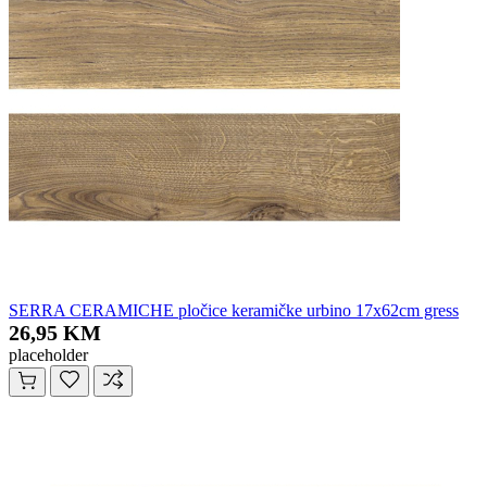
SERRA CERAMICHE pločice keramičke urbino 17x62cm gress
26,95 KM
placeholder