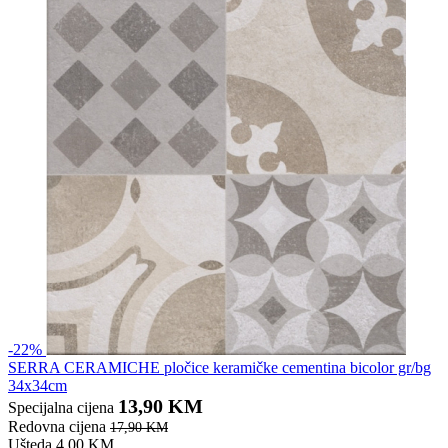
-22%
SERRA CERAMICHE pločice keramičke cementina bicolor gr/bg
34x34cm
13,90 KM
Specijalna cijena
Redovna cijena
17,90 KM
Ušteda 4,00 KM