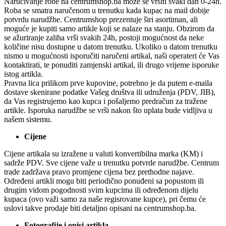
Naručivanje robe na centrumshop.ba može se vršiti svaki dan 0-24h.
Roba se smatra naručenom u trenutku kada kupac na mail dobije
potvrdu narudžbe. Centrumshop prezentuje širi asortiman, ali
moguće je kupiti samo artikle koji se nalaze na stanju. Obzirom da
se ažuriranje zaliha vrši svakih 24h, postoji mogućnost da neke
količine nisu dostupne u datom trenutku. Ukoliko u datom trenutku
nismo u mogućnosti isporučiti naručeni artikal, naši operateri će Vas
kontaktirati, te ponuditi zamjenski artikal, ili drugo vrijeme isporuke
istog artikla.
Pravna lica prilikom prve kupovine, potrebno je da putem e-maila
dostave skenirane podatke Vašeg društva ili udruženja (PDV, JIB),
da Vas registrujemo kao kupca i pošaljemo predračun za tražene
artikle. Isporuka narudžbe se vrši nakon što uplata bude vidljiva u
našem sistemu.
Cijene
Cijene artikala su izražene u valuti konvertibilna marka (KM) i
sadrže PDV. Sve cijene važe u trenutku potvrde narudžbe. Centrum
trade zadržava pravo promjene cijena bez prethodne najave.
Određeni artikli mogu biti periodično ponuđeni sa popustom ili
drugim vidom pogodnosti svim kupcima ili određenom dijelu
kupaca (ovo važi samo za naše regisrovane kupce), pri čemu će
uslovi takve prodaje biti detaljno opisani na centrumshop.ba.
Fotografije i opisi artikla