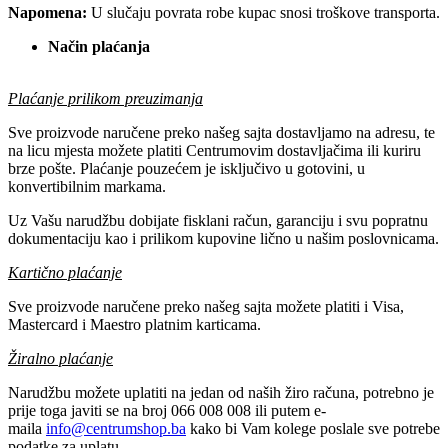
Napomena:
U slučaju povrata robe kupac snosi troškove transporta.
Način plaćanja
Plaćanje prilikom preuzimanja
Sve proizvode naručene preko našeg sajta dostavljamo na adresu, te
na licu mjesta možete platiti Centrumovim dostavljačima ili kuriru
brze pošte. Plaćanje pouzećem je isključivo u gotovini, u
konvertibilnim markama.
Uz Vašu narudžbu dobijate fisklani račun, garanciju i svu popratnu
dokumentaciju kao i prilikom kupovine lično u našim poslovnicama.
Kartično plaćanje
Sve proizvode naručene preko našeg sajta možete platiti i Visa,
Mastercard i Maestro platnim karticama.
Žiralno plaćanje
Narudžbu možete uplatiti na jedan od naših žiro računa, potrebno je
prije toga javiti se na broj 066 008 008 ili putem e-
maila
info@centrumshop.ba
kako bi Vam kolege poslale sve potrebe
podatke za uplatu.