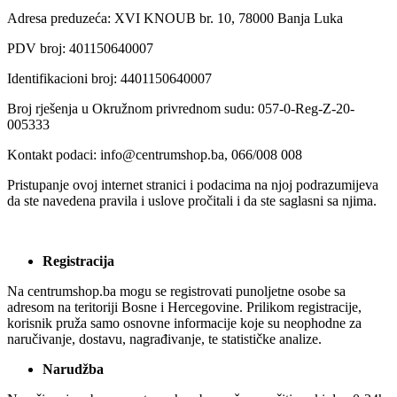
Adresa preduzeća: XVI KNOUB br. 10, 78000 Banja Luka
PDV broj: 401150640007
Identifikacioni broj: 4401150640007
Broj rješenja u Okružnom privrednom sudu: 057-0-Reg-Z-20-
005333
Kontakt podaci:
info@centrumshop.ba
, 066/008 008
Pristupanje ovoj internet stranici i podacima na njoj podrazumijeva
da ste navedena pravila i uslove pročitali i da ste saglasni sa njima.
Registracija
Na centrumshop.ba mogu se registrovati punoljetne osobe sa
adresom na teritoriji Bosne i Hercegovine. Prilikom registracije,
korisnik pruža samo osnovne informacije koje su neophodne za
naručivanje, dostavu, nagrađivanje, te statističke analize.
Narudžba