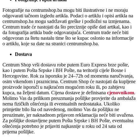
Fotografije na centrumshop.ba mogu biti ilustrativne i ne moraju
odgovarati tačnom izgledu artikla. Podaci o artiklu i opisi artikla na
centrumshop.ba mogu sadržavati greške i podložni su izmjenama.
Centrum trade će nastojati da što preciznije opiše dati artikal, kao i
da fotografija artikla bude odgovarajuća. Centrum trade neće biti
odgovoran za štetu nastalu time što se kupac oslonio na informacije
o artiklu, koje su date na stranici centrumshop.ba.
Dostava
Centrum Shop vrši dostavu robe putem Euro Express brze pošte,
kao i putem Pošta Srpske i BH Pošte, na teritoriji cijele Bosne i
Hercegovine. Rok za isporuku je 24–72h od momenta naručivanja,
osim vikendom i praznicima. Centrum Shop će nastojati da kupljene
proizvode isporuči u najkraćem mogućem roku ili, po zahtjevu
kupca, na željeni datum. Cijena dostave je definisana
cjenovnikom
.
Molimo Vas da prilikom preuzmanja pošiljke provjerite da ambalaža
nema fizičkih oštećenja ili eventualnih nedostataka. Ukoliko
primjetite bilo šta od navedenog, molimo Vas da pošiljku ne
preuzimate, jer naknadnom prijavom reklamacija neće biti uvažena.
Za pošiljke dostavljene putem Pošta Srpske i BH Pošte, eventualna
oštećenja potrebno je prijaviti najkasnije u roku od 24 sata od
prijema pošiljke.