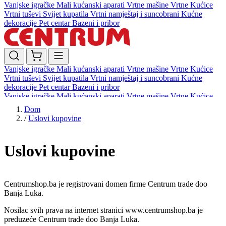
Vanjske igračke
Mali kućanski aparati
Vrtne mašine
Vrtne Kućice
Vrtni tuševi
Svijet kupatila
Vrtni namještaj i suncobrani
Kućne
dekoracije
Pet centar
Bazeni i pribor
Vanjske igračke
Mali kućanski aparati
Vrtne mašine
Vrtne Kućice
Vrtni tuševi
Svijet kupatila
Vrtni namještaj i suncobrani
Kućne
dekoracije
Pet centar
Bazeni i pribor
Vanjske igračke
Mali kućanski aparati
Vrtne mašine
Vrtne Kućice
Vrtni tuševi
Svijet kupatila
Vrtni namještaj i suncobrani
Kućne
Dom
dekoracije
Pet centar
Bazeni i pribor
/
Uslovi kupovine
Uslovi kupovine
Centrumshop.ba je registrovani domen firme Centrum trade doo
Banja Luka.
Nosilac svih prava na internet stranici
www.centrumshop.ba
je
preduzeće Centrum trade doo Banja Luka.