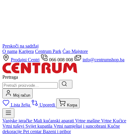
Preskoči na sadržaj
O nama
Karijera
Centrum Park
Ćao Majstore
Prodajni Centri
066 008 008
info@centrumshop.ba
Pretraga
Moj račun
Lista želja
Uporedi
Korpa
Vanjske igračke
Mali kućanski aparati
Vrtne mašine
Vrtne Kućice
Vrtni tuševi
Svijet kupatila
Vrtni namještaj i suncobrani
Kućne
dekoracije
Pet centar
Bazeni i pribor