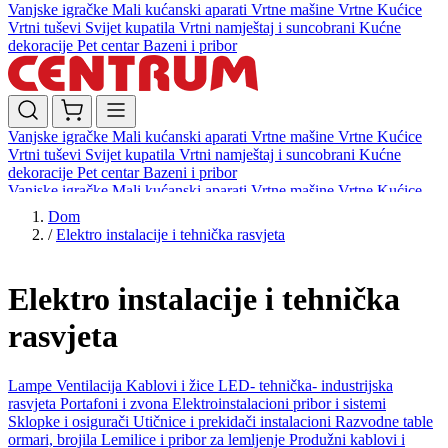
Vanjske igračke
Mali kućanski aparati
Vrtne mašine
Vrtne Kućice
Vrtni tuševi
Svijet kupatila
Vrtni namještaj i suncobrani
Kućne
dekoracije
Pet centar
Bazeni i pribor
Vanjske igračke
Mali kućanski aparati
Vrtne mašine
Vrtne Kućice
Vrtni tuševi
Svijet kupatila
Vrtni namještaj i suncobrani
Kućne
dekoracije
Pet centar
Bazeni i pribor
Vanjske igračke
Mali kućanski aparati
Vrtne mašine
Vrtne Kućice
Vrtni tuševi
Svijet kupatila
Vrtni namještaj i suncobrani
Kućne
Dom
dekoracije
Pet centar
Bazeni i pribor
/
Elektro instalacije i tehnička rasvjeta
Elektro instalacije i tehnička
rasvjeta
Lampe
Ventilacija
Kablovi i žice
LED- tehnička- industrijska
rasvjeta
Portafoni i zvona
Elektroinstalacioni pribor i sistemi
Sklopke i osigurači
Utičnice i prekidači instalacioni
Razvodne table
ormari, brojila
Lemilice i pribor za lemljenje
Produžni kablovi i