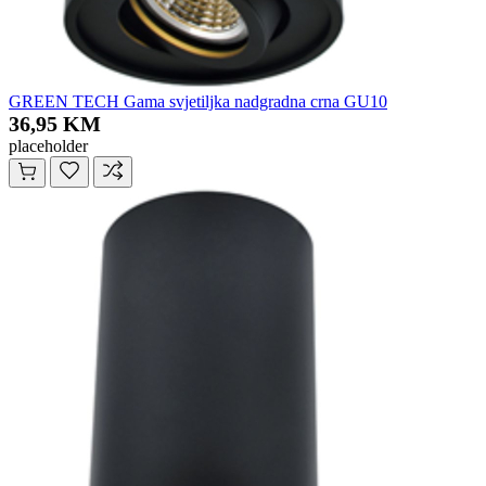
GREEN TECH Gama svjetiljka nadgradna crna GU10
36,95 KM
placeholder