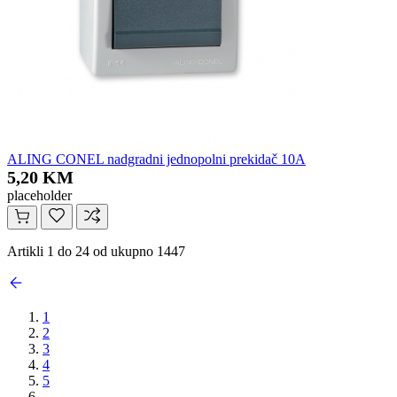
ALING CONEL nadgradni jednopolni prekidač 10A
5,20 KM
placeholder
Artikli 1 do 24 od ukupno 1447
1
2
3
4
5
...