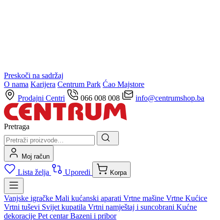
Preskoči na sadržaj
O nama
Karijera
Centrum Park
Ćao Majstore
Prodajni Centri
066 008 008
info@centrumshop.ba
Pretraga
Moj račun
Lista želja
Uporedi
Korpa
Vanjske igračke
Mali kućanski aparati
Vrtne mašine
Vrtne Kućice
Vrtni tuševi
Svijet kupatila
Vrtni namještaj i suncobrani
Kućne
dekoracije
Pet centar
Bazeni i pribor