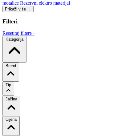
motalice
Rezervni elektro materijal
Prikaži više
→
Filteri
Resetiraj filtere
›
Kategorija
Brend
Tip
Jačina
Cijena