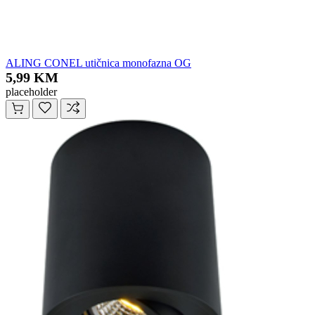
ALING CONEL utičnica monofazna OG
5,99 KM
placeholder