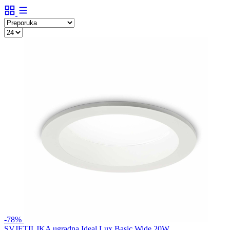
-78%
SVJETILJKA ugradna Ideal Lux Basic Wide 20W