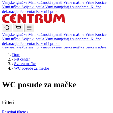
Vanjske igračke
Mali kućanski aparati
Vrtne mašine
Vrtne Kućice
Vrtni tuševi
Svijet kupatila
Vrtni namještaj i suncobrani
Kućne
dekoracije
Pet centar
Bazeni i pribor
Vanjske igračke
Mali kućanski aparati
Vrtne mašine
Vrtne Kućice
Vrtni tuševi
Svijet kupatila
Vrtni namještaj i suncobrani
Kućne
dekoracije
Pet centar
Bazeni i pribor
Vanjske igračke
Mali kućanski aparati
Vrtne mašine
Vrtne Kućice
Vrtni tuševi
Svijet kupatila
Vrtni namještaj i suncobrani
Kućne
Dom
dekoracije
Pet centar
Bazeni i pribor
/
Pet centar
/
Sve za mačke
/
WC posude za mačke
WC posude za mačke
Filteri
Resetiraj filtere
›