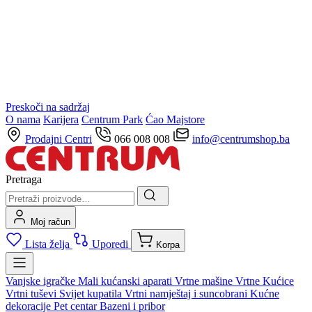
Preskoči na sadržaj
O nama
Karijera
Centrum Park
Ćao Majstore
Prodajni Centri
066 008 008
info@centrumshop.ba
Pretraga
Moj račun
Lista želja
Uporedi
Korpa
Vanjske igračke
Mali kućanski aparati
Vrtne mašine
Vrtne Kućice
Vrtni tuševi
Svijet kupatila
Vrtni namještaj i suncobrani
Kućne
dekoracije
Pet centar
Bazeni i pribor