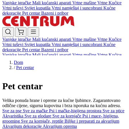
Vanjske igračke
Mali kućanski aparati
Vrtne mašine
Vrtne Kućice
Vrtni tuševi
Svijet kupatila
Vrtni namještaj i suncobrani
Kućne
dekoracije
Pet centar
Bazeni i pribor
Vanjske igračke
Mali kućanski aparati
Vrtne mašine
Vrtne Kućice
Vrtni tuševi
Svijet kupatila
Vrtni namještaj i suncobrani
Kućne
dekoracije
Pet centar
Bazeni i pribor
Vanjske igračke
Mali kućanski aparati
Vrtne mašine
Vrtne Kućice
Vrtni tuševi
Svijet kupatila
Vrtni namještaj i suncobrani
Kućne
Dom
dekoracije
Pet centar
Bazeni i pribor
/
Pet centar
Pet centar
Velika ponuda hrane i opreme za kućne ljubimce. Zagarantovano
odlične cijene, sigurna kupovina i brza isporuka na kućnu adresu.
Sve za pse
Sve za mačke
Psi i mačke-higijena prostora
Sve za ptice
Akvaristika
Sve za glodare
Sve za kornjače
Psi i mace- higijena,
grooming
Sve za kornjače, reptile
Biljke i preparati za akvarijum
Akvarijum dekoracije
Akvarijum oprema