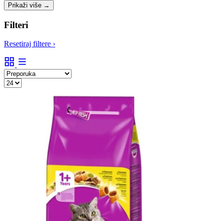
Prikaži više
→
Filteri
Resetiraj filtere
›