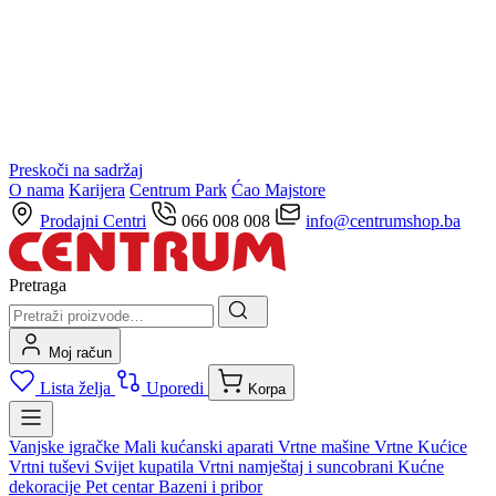
Preskoči na sadržaj
O nama
Karijera
Centrum Park
Ćao Majstore
Prodajni Centri
066 008 008
info@centrumshop.ba
Pretraga
Moj račun
Lista želja
Uporedi
Korpa
Vanjske igračke
Mali kućanski aparati
Vrtne mašine
Vrtne Kućice
Vrtni tuševi
Svijet kupatila
Vrtni namještaj i suncobrani
Kućne
dekoracije
Pet centar
Bazeni i pribor