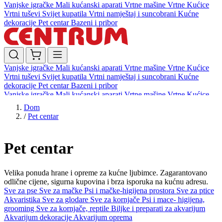
Vanjske igračke
Mali kućanski aparati
Vrtne mašine
Vrtne Kućice
Vrtni tuševi
Svijet kupatila
Vrtni namještaj i suncobrani
Kućne
dekoracije
Pet centar
Bazeni i pribor
Vanjske igračke
Mali kućanski aparati
Vrtne mašine
Vrtne Kućice
Vrtni tuševi
Svijet kupatila
Vrtni namještaj i suncobrani
Kućne
dekoracije
Pet centar
Bazeni i pribor
Vanjske igračke
Mali kućanski aparati
Vrtne mašine
Vrtne Kućice
Vrtni tuševi
Svijet kupatila
Vrtni namještaj i suncobrani
Kućne
Dom
dekoracije
Pet centar
Bazeni i pribor
/
Pet centar
Pet centar
Velika ponuda hrane i opreme za kućne ljubimce. Zagarantovano
odlične cijene, sigurna kupovina i brza isporuka na kućnu adresu.
Sve za pse
Sve za mačke
Psi i mačke-higijena prostora
Sve za ptice
Akvaristika
Sve za glodare
Sve za kornjače
Psi i mace- higijena,
grooming
Sve za kornjače, reptile
Biljke i preparati za akvarijum
Akvarijum dekoracije
Akvarijum oprema