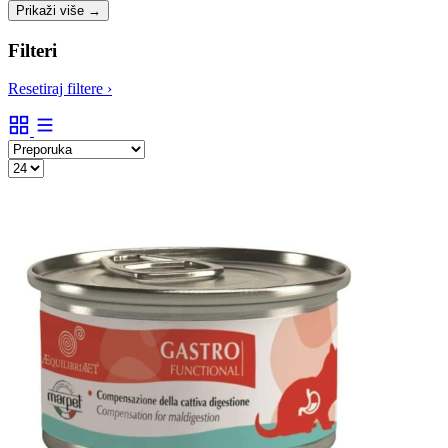
Prikaži više
→
Filteri
Resetiraj filtere
›