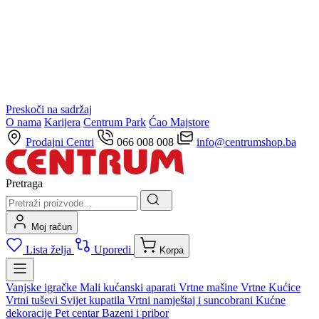
Preskoči na sadržaj
O nama
Karijera
Centrum Park
Ćao Majstore
Prodajni Centri
066 008 008
info@centrumshop.ba
Pretraga
Moj račun
Lista želja
Uporedi
Korpa
Vanjske igračke
Mali kućanski aparati
Vrtne mašine
Vrtne Kućice
Vrtni tuševi
Svijet kupatila
Vrtni namještaj i suncobrani
Kućne
dekoracije
Pet centar
Bazeni i pribor