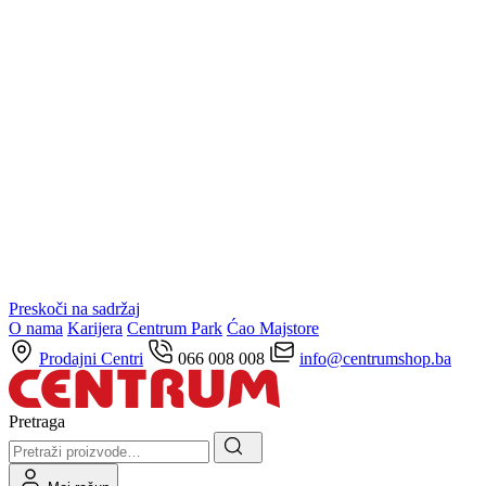
Preskoči na sadržaj
O nama
Karijera
Centrum Park
Ćao Majstore
Prodajni Centri
066 008 008
info@centrumshop.ba
Pretraga