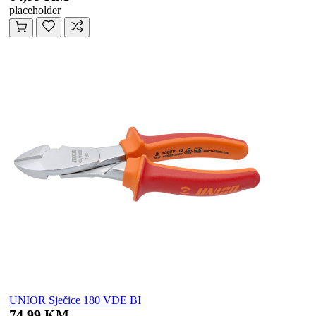
placeholder
UNIOR Sječice 180 VDE BI
74,99 KM