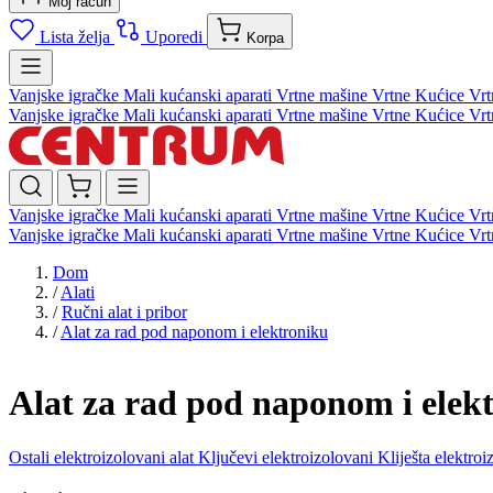
Moj račun
Lista želja
Uporedi
Korpa
Vanjske igračke
Mali kućanski aparati
Vrtne mašine
Vrtne Kućice
Vrt
Vanjske igračke
Mali kućanski aparati
Vrtne mašine
Vrtne Kućice
Vrt
Vanjske igračke
Mali kućanski aparati
Vrtne mašine
Vrtne Kućice
Vrt
Vanjske igračke
Mali kućanski aparati
Vrtne mašine
Vrtne Kućice
Vrt
Dom
/
Alati
/
Ručni alat i pribor
/
Alat za rad pod naponom i elektroniku
Alat za rad pod naponom i elek
Ostali elektroizolovani alat
Ključevi elektroizolovani
Kliješta elektro