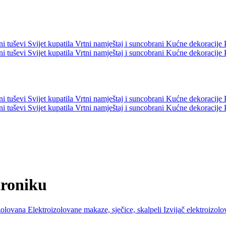
ni tuševi
Svijet kupatila
Vrtni namještaj i suncobrani
Kućne dekoracije
ni tuševi
Svijet kupatila
Vrtni namještaj i suncobrani
Kućne dekoracije
ni tuševi
Svijet kupatila
Vrtni namještaj i suncobrani
Kućne dekoracije
ni tuševi
Svijet kupatila
Vrtni namještaj i suncobrani
Kućne dekoracije
troniku
izolovana
Elektroizolovane makaze, sječice, skalpeli
Izvijač elektroizol