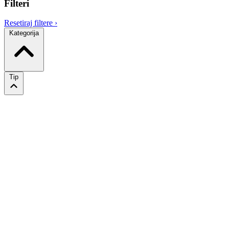
Filteri
Resetiraj filtere
›
Kategorija
Tip