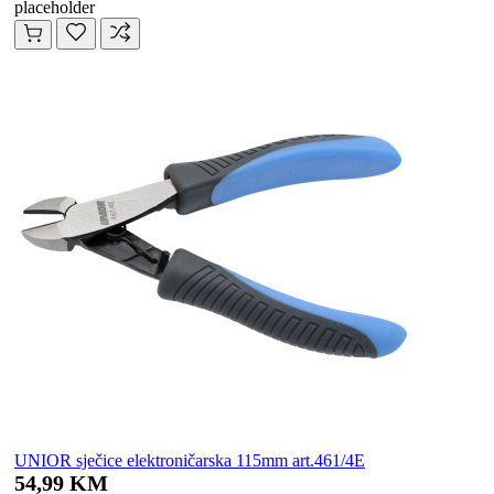
placeholder
UNIOR sječice elektroničarska 115mm art.461/4E
54,99 KM