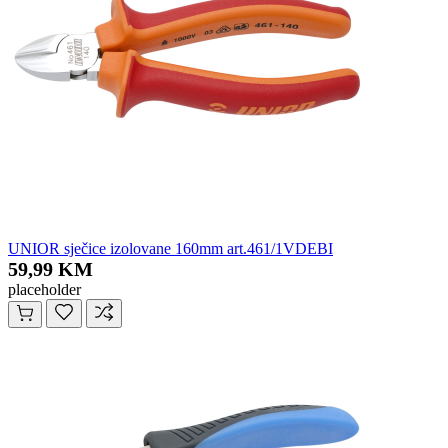
UNIOR sječice izolovane 160mm art.461/1VDEBI
59,99 KM
placeholder