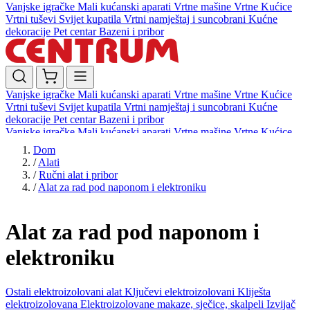
Vanjske igračke
Mali kućanski aparati
Vrtne mašine
Vrtne Kućice
Vrtni tuševi
Svijet kupatila
Vrtni namještaj i suncobrani
Kućne
dekoracije
Pet centar
Bazeni i pribor
Vanjske igračke
Mali kućanski aparati
Vrtne mašine
Vrtne Kućice
Vrtni tuševi
Svijet kupatila
Vrtni namještaj i suncobrani
Kućne
dekoracije
Pet centar
Bazeni i pribor
Vanjske igračke
Mali kućanski aparati
Vrtne mašine
Vrtne Kućice
Vrtni tuševi
Svijet kupatila
Vrtni namještaj i suncobrani
Kućne
Dom
dekoracije
Pet centar
Bazeni i pribor
/
Alati
/
Ručni alat i pribor
/
Alat za rad pod naponom i elektroniku
Alat za rad pod naponom i
elektroniku
Ostali elektroizolovani alat
Ključevi elektroizolovani
Kliješta
elektroizolovana
Elektroizolovane makaze, sječice, skalpeli
Izvijač