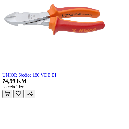
UNIOR Sječice 180 VDE BI
74,99 KM
placeholder