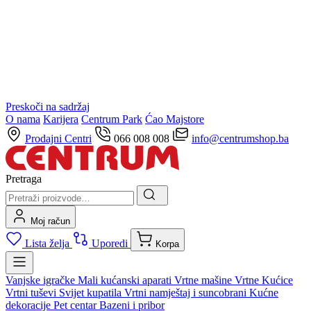
Preskoči na sadržaj
O nama
Karijera
Centrum Park
Ćao Majstore
Prodajni Centri
066 008 008
info@centrumshop.ba
Pretraga
Moj račun
Lista želja
Uporedi
Korpa
Vanjske igračke
Mali kućanski aparati
Vrtne mašine
Vrtne Kućice
Vrtni tuševi
Svijet kupatila
Vrtni namještaj i suncobrani
Kućne
dekoracije
Pet centar
Bazeni i pribor