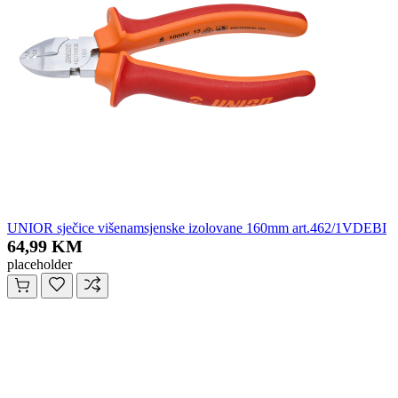
UNIOR sječice višenamsjenske izolovane 160mm art.462/1VDEBI
64,99 KM
placeholder