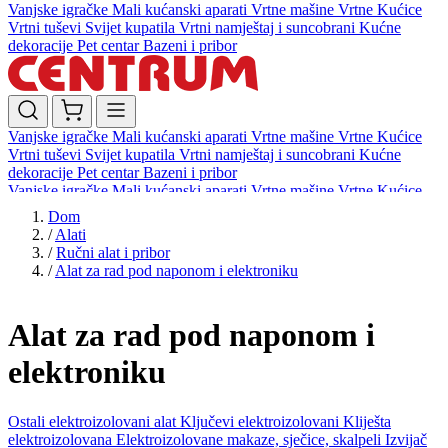
Vanjske igračke
Mali kućanski aparati
Vrtne mašine
Vrtne Kućice
Vrtni tuševi
Svijet kupatila
Vrtni namještaj i suncobrani
Kućne
dekoracije
Pet centar
Bazeni i pribor
Vanjske igračke
Mali kućanski aparati
Vrtne mašine
Vrtne Kućice
Vrtni tuševi
Svijet kupatila
Vrtni namještaj i suncobrani
Kućne
dekoracije
Pet centar
Bazeni i pribor
Vanjske igračke
Mali kućanski aparati
Vrtne mašine
Vrtne Kućice
Vrtni tuševi
Svijet kupatila
Vrtni namještaj i suncobrani
Kućne
Dom
dekoracije
Pet centar
Bazeni i pribor
/
Alati
/
Ručni alat i pribor
/
Alat za rad pod naponom i elektroniku
Alat za rad pod naponom i
elektroniku
Ostali elektroizolovani alat
Ključevi elektroizolovani
Kliješta
elektroizolovana
Elektroizolovane makaze, sječice, skalpeli
Izvijač