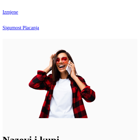
Izmjene
Sigurnost Placanja
Nazovi i kupi