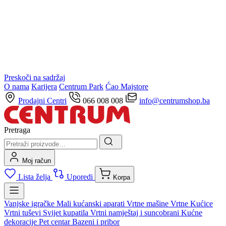
Preskoči na sadržaj
O nama
Karijera
Centrum Park
Ćao Majstore
Prodajni Centri
066 008 008
info@centrumshop.ba
Pretraga
Moj račun
Lista želja
Uporedi
Korpa
Vanjske igračke
Mali kućanski aparati
Vrtne mašine
Vrtne Kućice
Vrtni tuševi
Svijet kupatila
Vrtni namještaj i suncobrani
Kućne
dekoracije
Pet centar
Bazeni i pribor