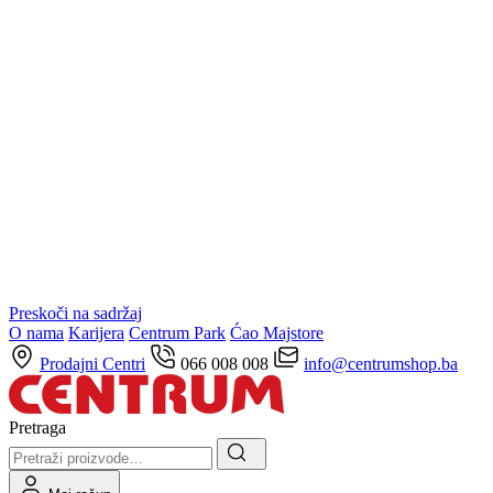
Preskoči na sadržaj
O nama
Karijera
Centrum Park
Ćao Majstore
Prodajni Centri
066 008 008
info@centrumshop.ba
Pretraga