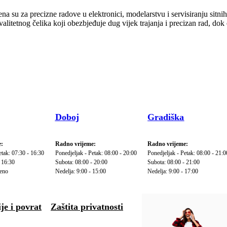
su za precizne radove u elektronici, modelarstvu i servisiranju sitni
alitetnog čelika koji obezbjeđuje dug vijek trajanja i precizan rad, d
Doboj
Gradiška
:
Radno vrijeme:
Radno vrijeme:
etak: 07:30 - 16:30
Ponedjeljak - Petak: 08:00 - 20:00
Ponedjeljak - Petak: 08:00 - 21:0
 16:30
Subota: 08:00 - 20:00
Subota: 08:00 - 21:00
reno
Nedelja: 9:00 - 15:00
Nedelja: 9:00 - 17:00
je i povrat
Zaštita privatnosti