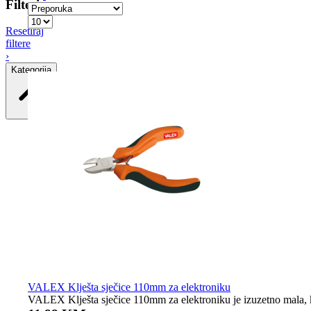
Filteri
Resetiraj
filtere
›
Kategorija
VALEX Klješta sječice 110mm za elektroniku
VALEX Klješta sječice 110mm za elektroniku je izuzetno mala, kl