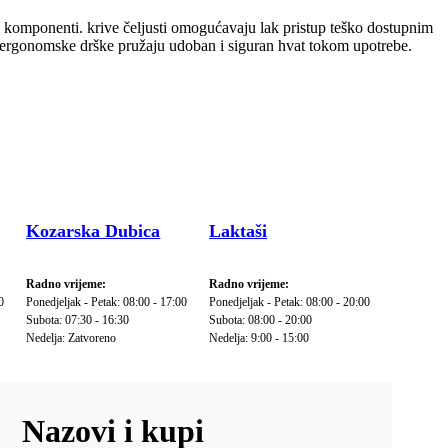
h komponenti. krive čeljusti omogućavaju lak pristup teško dostupnim
ok ergonomske drške pružaju udoban i siguran hvat tokom upotrebe.
Kozarska Dubica
Laktaši
Radno vrijeme:
Radno vrijeme:
0
Ponedjeljak - Petak: 08:00 - 17:00
Ponedjeljak - Petak: 08:00 - 20:00
Subota: 07:30 - 16:30
Subota: 08:00 - 20:00
Nedelja: Zatvoreno
Nedelja: 9:00 - 15:00
Nazovi i kupi