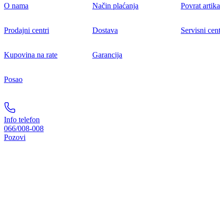
O nama
Način plaćanja
Povrat artika
Prodajni centri
Dostava
Servisni cent
Kupovina na rate
Garancija
Posao
Info telefon
066/008-008
Pozovi