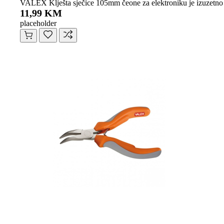
VALEX Klješta sječice 105mm čeone za elektroniku je izuzetno m
11,99 KM
placeholder