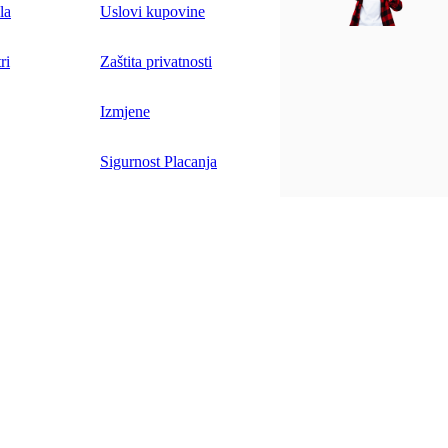
la
Uslovi kupovine
ri
Zaštita privatnosti
Izmjene
Sigurnost Placanja