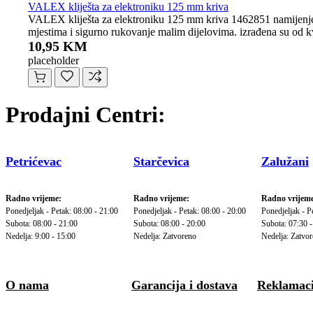
VALEX kliješta za elektroniku 125 mm kriva
VALEX kliješta za elektroniku 125 mm kriva 1462851 namijenjena 
mjestima i sigurno rukovanje malim dijelovima. izrađena su od kv
10,95 KM
placeholder
Prodajni Centri:
Petrićevac
Starčevica
Zalužani
Radno vrijeme:
Radno vrijeme:
Radno vrijeme
Ponedjeljak - Petak: 08:00 - 21:00
Ponedjeljak - Petak: 08:00 - 20:00
Ponedjeljak - P
Subota: 08:00 - 21:00
Subota: 08:00 - 20:00
Subota: 07:30 -
Nedelja: 9:00 - 15:00
Nedelja: Zatvoreno
Nedelja: Zatvo
O nama
Garancija i dostava
Reklamaci