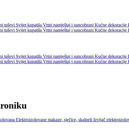
ni tuševi
Svijet kupatila
Vrtni namještaj i suncobrani
Kućne dekoracije
ni tuševi
Svijet kupatila
Vrtni namještaj i suncobrani
Kućne dekoracije
ni tuševi
Svijet kupatila
Vrtni namještaj i suncobrani
Kućne dekoracije
ni tuševi
Svijet kupatila
Vrtni namještaj i suncobrani
Kućne dekoracije
troniku
izolovana
Elektroizolovane makaze, sječice, skalpeli
Izvijač elektroizol