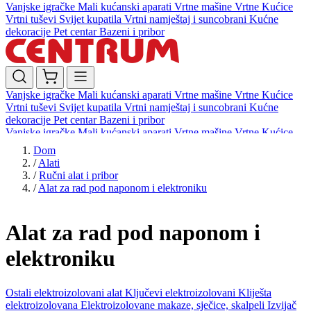
Vanjske igračke
Mali kućanski aparati
Vrtne mašine
Vrtne Kućice
Vrtni tuševi
Svijet kupatila
Vrtni namještaj i suncobrani
Kućne
dekoracije
Pet centar
Bazeni i pribor
Vanjske igračke
Mali kućanski aparati
Vrtne mašine
Vrtne Kućice
Vrtni tuševi
Svijet kupatila
Vrtni namještaj i suncobrani
Kućne
dekoracije
Pet centar
Bazeni i pribor
Vanjske igračke
Mali kućanski aparati
Vrtne mašine
Vrtne Kućice
Vrtni tuševi
Svijet kupatila
Vrtni namještaj i suncobrani
Kućne
Dom
dekoracije
Pet centar
Bazeni i pribor
/
Alati
/
Ručni alat i pribor
/
Alat za rad pod naponom i elektroniku
Alat za rad pod naponom i
elektroniku
Ostali elektroizolovani alat
Ključevi elektroizolovani
Kliješta
elektroizolovana
Elektroizolovane makaze, sječice, skalpeli
Izvijač