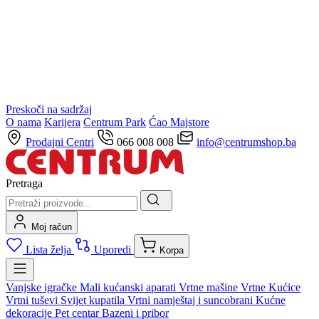
Preskoči na sadržaj
O nama
Karijera
Centrum Park
Ćao Majstore
Prodajni Centri
066 008 008
info@centrumshop.ba
Pretraga
Moj račun
Lista želja
Uporedi
Korpa
Vanjske igračke
Mali kućanski aparati
Vrtne mašine
Vrtne Kućice
Vrtni tuševi
Svijet kupatila
Vrtni namještaj i suncobrani
Kućne
dekoracije
Pet centar
Bazeni i pribor