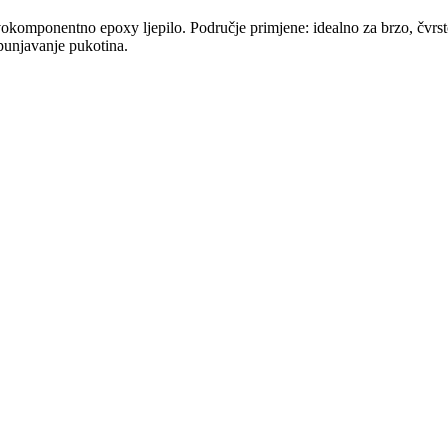
omponentno epoxy ljepilo. Područje primjene: idealno za brzo, čvrsto i
punjavanje pukotina.