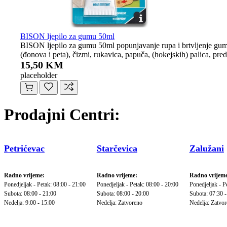
BISON ljepilo za gumu 50ml
BISON ljepilo za gumu 50ml popunjavanje rupa i brtvljenje gume, 
(đonova i peta), čizmi, rukavica, papuča, (hokejskih) palica, pr
15,50 KM
placeholder
Prodajni Centri:
Petrićevac
Starčevica
Zalužani
Radno vrijeme:
Radno vrijeme:
Radno vrijeme
Ponedjeljak - Petak: 08:00 - 21:00
Ponedjeljak - Petak: 08:00 - 20:00
Ponedjeljak - P
Subota: 08:00 - 21:00
Subota: 08:00 - 20:00
Subota: 07:30 -
Nedelja: 9:00 - 15:00
Nedelja: Zatvoreno
Nedelja: Zatvo