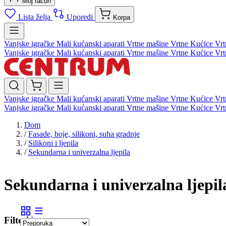
Moj račun
Lista želja
Uporedi
Korpa
Vanjske igračke
Mali kućanski aparati
Vrtne mašine
Vrtne Kućice
Vrt
Vanjske igračke
Mali kućanski aparati
Vrtne mašine
Vrtne Kućice
Vrt
Vanjske igračke
Mali kućanski aparati
Vrtne mašine
Vrtne Kućice
Vrt
Vanjske igračke
Mali kućanski aparati
Vrtne mašine
Vrtne Kućice
Vrt
Dom
/
Fasade, boje, silikoni, suha gradnje
/
Silikoni i ljepila
/
Sekundarna i univerzalna ljepila
Sekundarna i univerzalna ljepil
Filteri