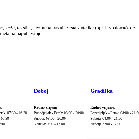
kože, tekstila, neoprena, raznih vrsta sintetike (npr. Hypalon®), drva,
edmeta na napuhavanje.
Doboj
Gradiška
:
Radno vrijeme:
Radno vrijeme:
etak: 07:30 - 16:30
Ponedjeljak - Petak: 08:00 - 20:00
Ponedjeljak - Petak: 08:00 - 21:0
 16:30
Subota: 08:00 - 20:00
Subota: 08:00 - 21:00
reno
Nedelja: 9:00 - 15:00
Nedelja: 9:00 - 17:00