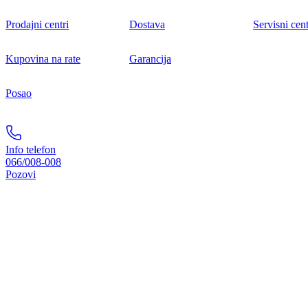
Prodajni centri
Dostava
Servisni cent
Kupovina na rate
Garancija
Posao
Info telefon
066/008-008
Pozovi