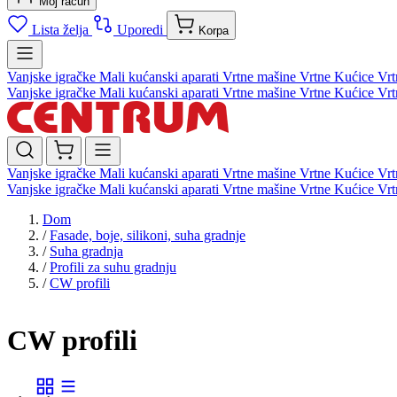
Moj račun
Lista želja
Uporedi
Korpa
Vanjske igračke
Mali kućanski aparati
Vrtne mašine
Vrtne Kućice
Vrt
Vanjske igračke
Mali kućanski aparati
Vrtne mašine
Vrtne Kućice
Vrt
Vanjske igračke
Mali kućanski aparati
Vrtne mašine
Vrtne Kućice
Vrt
Vanjske igračke
Mali kućanski aparati
Vrtne mašine
Vrtne Kućice
Vrt
Dom
/
Fasade, boje, silikoni, suha gradnje
/
Suha gradnja
/
Profili za suhu gradnju
/
CW profili
CW profili