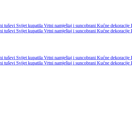
ni tuševi
Svijet kupatila
Vrtni namještaj i suncobrani
Kućne dekoracije
ni tuševi
Svijet kupatila
Vrtni namještaj i suncobrani
Kućne dekoracije
ni tuševi
Svijet kupatila
Vrtni namještaj i suncobrani
Kućne dekoracije
ni tuševi
Svijet kupatila
Vrtni namještaj i suncobrani
Kućne dekoracije