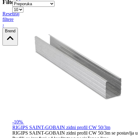
Filteri
Resetiraj
filtere
›
Brend
-10%
RIGIPS SAINT-GOBAIN zidni profil CW 50/3m
RIGIPS SAINT-GOBAIN zidni profil CW 50/3m se postavlja u UW p