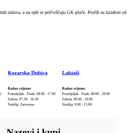
ih zidova, a na njih se pričvršćuju GK ploče. Profili su izrađeni od
Kozarska Dubica
Laktaši
Radno vrijeme:
Radno vrijeme:
0
Ponedjeljak - Petak: 08:00 - 17:00
Ponedjeljak - Petak: 08:00 - 20:00
Subota: 07:30 - 16:30
Subota: 08:00 - 20:00
Nedelja: Zatvoreno
Nedelja: 9:00 - 15:00
Nazovi i kupi