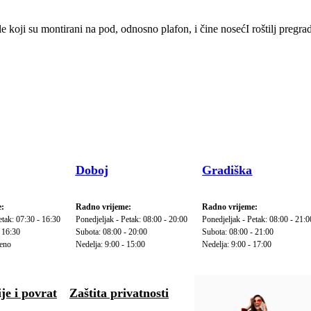
ji su montirani na pod, odnosno plafon, i čine nosećI roštilj pregradn
Doboj
Gradiška
:
Radno vrijeme:
Radno vrijeme:
etak: 07:30 - 16:30
Ponedjeljak - Petak: 08:00 - 20:00
Ponedjeljak - Petak: 08:00 - 21:0
 16:30
Subota: 08:00 - 20:00
Subota: 08:00 - 21:00
reno
Nedelja: 9:00 - 15:00
Nedelja: 9:00 - 17:00
je i povrat
Zaštita privatnosti