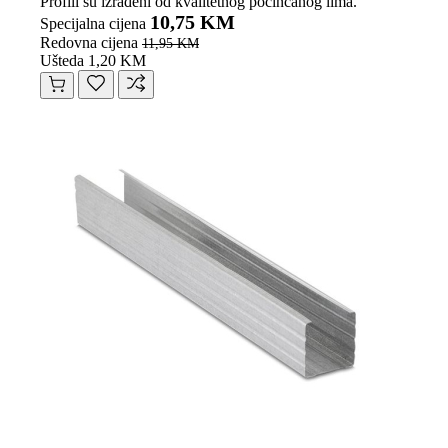
Profili su izrađeni od kvalitetnog pocinčanog lima.
10,75 KM
Specijalna cijena
Redovna cijena
11,95 KM
Ušteda 1,20 KM