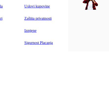
la
Uslovi kupovine
ri
Zaštita privatnosti
Izmjene
Sigurnost Placanja