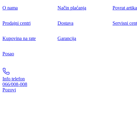
O nama
Način plaćanja
Povrat artika
Prodajni centri
Dostava
Servisni cent
Kupovina na rate
Garancija
Posao
Info telefon
066/008-008
Pozovi