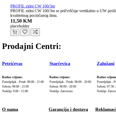
PROFIL zidni CW 100/3m
PROFIL zidni CW 100/3m se pričvršćuje vertikalno u UW profile ko
kvalitetnog pocinčanog lima.
11,50 KM
placeholder
Prodajni Centri:
Petrićevac
Starčevica
Zalužani
Radno vrijeme:
Radno vrijeme:
Radno vrijeme
Ponedjeljak - Petak: 08:00 - 21:00
Ponedjeljak - Petak: 08:00 - 20:00
Ponedjeljak - P
Subota: 08:00 - 21:00
Subota: 08:00 - 20:00
Subota: 07:30 -
Nedelja: 9:00 - 15:00
Nedelja: Zatvoreno
Nedelja: Zatvo
O nama
Garancija i dostava
Reklamaci