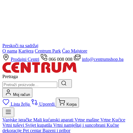
Preskoči na sadržaj
O nama
Karijera
Centrum Park
Ćao Majstore
Prodajni Centri
066 008 008
info@centrumshop.ba
Pretraga
Moj račun
Lista želja
Uporedi
Korpa
Vanjske igračke
Mali kućanski aparati
Vrtne mašine
Vrtne Kućice
Vrtni tuševi
Svijet kupatila
Vrtni namještaj i suncobrani
Kućne
dekoracije
Pet centar
Bazeni i pribor