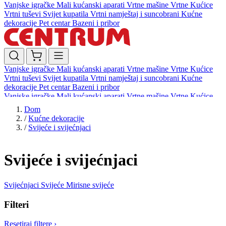
Vanjske igračke
Mali kućanski aparati
Vrtne mašine
Vrtne Kućice
Vrtni tuševi
Svijet kupatila
Vrtni namještaj i suncobrani
Kućne
dekoracije
Pet centar
Bazeni i pribor
Vanjske igračke
Mali kućanski aparati
Vrtne mašine
Vrtne Kućice
Vrtni tuševi
Svijet kupatila
Vrtni namještaj i suncobrani
Kućne
dekoracije
Pet centar
Bazeni i pribor
Vanjske igračke
Mali kućanski aparati
Vrtne mašine
Vrtne Kućice
Vrtni tuševi
Svijet kupatila
Vrtni namještaj i suncobrani
Kućne
Dom
dekoracije
Pet centar
Bazeni i pribor
/
Kućne dekoracije
/
Svijeće i svijećnjaci
Svijeće i svijećnjaci
Svijećnjaci
Svijeće
Mirisne svijeće
Filteri
Resetiraj filtere
›