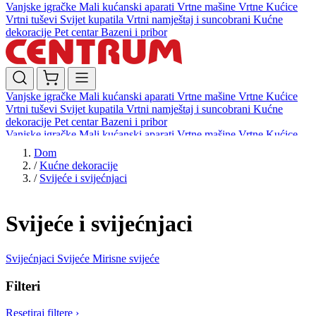
Vanjske igračke
Mali kućanski aparati
Vrtne mašine
Vrtne Kućice
Vrtni tuševi
Svijet kupatila
Vrtni namještaj i suncobrani
Kućne
dekoracije
Pet centar
Bazeni i pribor
Vanjske igračke
Mali kućanski aparati
Vrtne mašine
Vrtne Kućice
Vrtni tuševi
Svijet kupatila
Vrtni namještaj i suncobrani
Kućne
dekoracije
Pet centar
Bazeni i pribor
Vanjske igračke
Mali kućanski aparati
Vrtne mašine
Vrtne Kućice
Vrtni tuševi
Svijet kupatila
Vrtni namještaj i suncobrani
Kućne
Dom
dekoracije
Pet centar
Bazeni i pribor
/
Kućne dekoracije
/
Svijeće i svijećnjaci
Svijeće i svijećnjaci
Svijećnjaci
Svijeće
Mirisne svijeće
Filteri
Resetiraj filtere
›