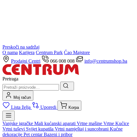
Preskoči na sadržaj
O nama
Karijera
Centrum Park
Ćao Majstore
Prodajni Centri
066 008 008
info@centrumshop.ba
Pretraga
Moj račun
Lista želja
Uporedi
Korpa
Vanjske igračke
Mali kućanski aparati
Vrtne mašine
Vrtne Kućice
Vrtni tuševi
Svijet kupatila
Vrtni namještaj i suncobrani
Kućne
dekoracije
Pet centar
Bazeni i pribor