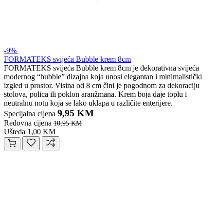
-9%
FORMATEKS svijeća Bubble krem 8cm
FORMATEKS svijeća Bubble krem 8cm je dekorativna svijeća
modernog “bubble” dizajna koja unosi elegantan i minimalistički
izgled u prostor. Visina od 8 cm čini je pogodnom za dekoraciju
stolova, polica ili poklon aranžmana. Krem boja daje toplu i
neutralnu notu koja se lako uklapa u različite enterijere.
9,95 KM
Specijalna cijena
Redovna cijena
10,95 KM
Ušteda 1,00 KM