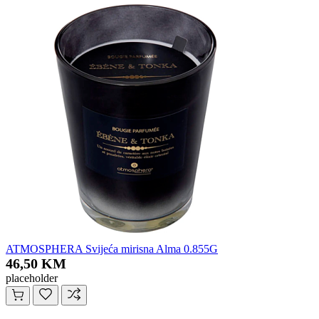
ATMOSPHERA Svijeća mirisna Alma 0.855G
46,50 KM
placeholder