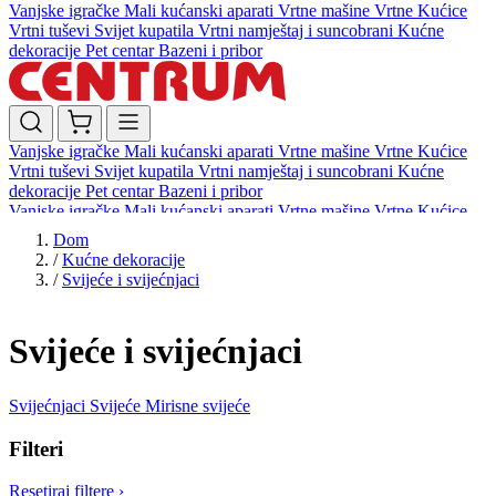
Vanjske igračke
Mali kućanski aparati
Vrtne mašine
Vrtne Kućice
Vrtni tuševi
Svijet kupatila
Vrtni namještaj i suncobrani
Kućne
dekoracije
Pet centar
Bazeni i pribor
Vanjske igračke
Mali kućanski aparati
Vrtne mašine
Vrtne Kućice
Vrtni tuševi
Svijet kupatila
Vrtni namještaj i suncobrani
Kućne
dekoracije
Pet centar
Bazeni i pribor
Vanjske igračke
Mali kućanski aparati
Vrtne mašine
Vrtne Kućice
Vrtni tuševi
Svijet kupatila
Vrtni namještaj i suncobrani
Kućne
Dom
dekoracije
Pet centar
Bazeni i pribor
/
Kućne dekoracije
/
Svijeće i svijećnjaci
Svijeće i svijećnjaci
Svijećnjaci
Svijeće
Mirisne svijeće
Filteri
Resetiraj filtere
›