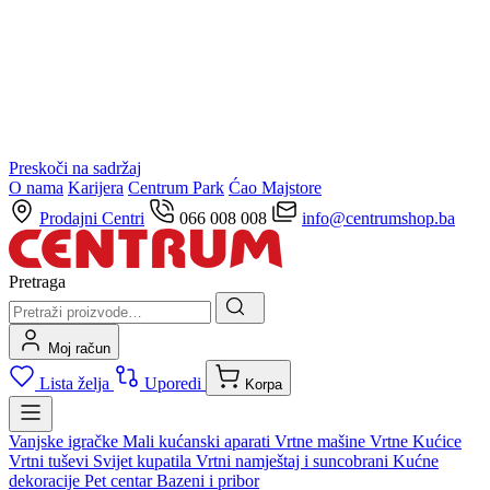
Preskoči na sadržaj
O nama
Karijera
Centrum Park
Ćao Majstore
Prodajni Centri
066 008 008
info@centrumshop.ba
Pretraga
Moj račun
Lista želja
Uporedi
Korpa
Vanjske igračke
Mali kućanski aparati
Vrtne mašine
Vrtne Kućice
Vrtni tuševi
Svijet kupatila
Vrtni namještaj i suncobrani
Kućne
dekoracije
Pet centar
Bazeni i pribor