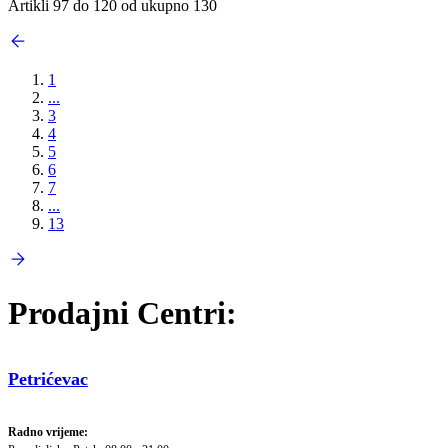
Artikli 97 do 120 od ukupno 130
1
...
3
4
5
6
7
...
13
Prodajni Centri:
Petrićevac
Radno vrijeme: