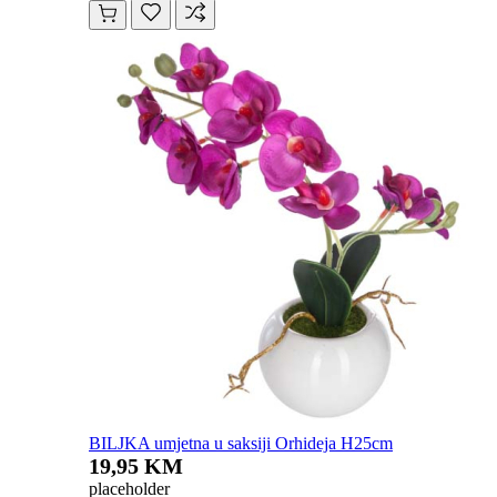
BILJKA umjetna u saksiji Orhideja H25cm
19,95 KM
placeholder