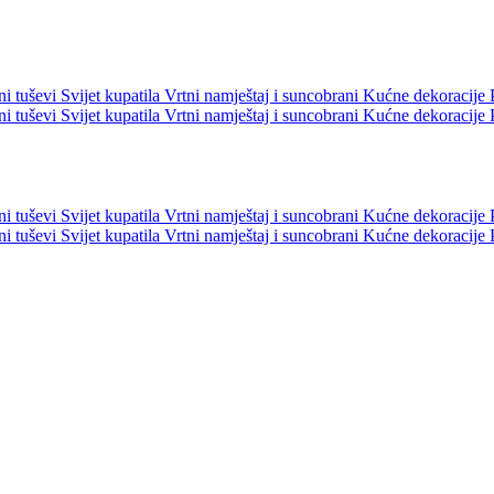
ni tuševi
Svijet kupatila
Vrtni namještaj i suncobrani
Kućne dekoracije
ni tuševi
Svijet kupatila
Vrtni namještaj i suncobrani
Kućne dekoracije
ni tuševi
Svijet kupatila
Vrtni namještaj i suncobrani
Kućne dekoracije
ni tuševi
Svijet kupatila
Vrtni namještaj i suncobrani
Kućne dekoracije