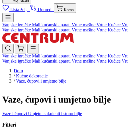
Moj račun
Lista želja
Uporedi
Korpa
Vanjske igračke
Mali kućanski aparati
Vrtne mašine
Vrtne Kućice
Vrt
Vanjske igračke
Mali kućanski aparati
Vrtne mašine
Vrtne Kućice
Vrt
Vanjske igračke
Mali kućanski aparati
Vrtne mašine
Vrtne Kućice
Vrt
Vanjske igračke
Mali kućanski aparati
Vrtne mašine
Vrtne Kućice
Vrt
Dom
/
Kućne dekoracije
/
Vaze, ćupovi i umjetno bilje
Vaze, ćupovi i umjetno bilje
Vaze i ćupovi
Umjetni sukulenti i stono bilje
Filteri