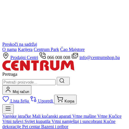
Preskoči na sadržaj
O nama
Karijera
Centrum Park
Ćao Majstore
Prodajni Centri
066 008 008
info@centrumshop.ba
Pretraga
Moj račun
Lista želja
Uporedi
Korpa
Vanjske igračke
Mali kućanski aparati
Vrtne mašine
Vrtne Kućice
Vrtni tuševi
Svijet kupatila
Vrtni namještaj i suncobrani
Kućne
dekoracije
Pet centar
Bazeni i pribor