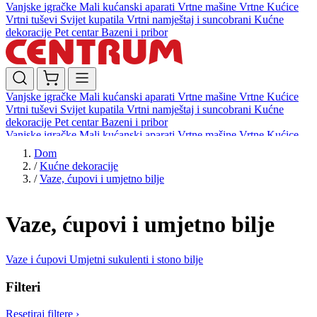
Vanjske igračke
Mali kućanski aparati
Vrtne mašine
Vrtne Kućice
Vrtni tuševi
Svijet kupatila
Vrtni namještaj i suncobrani
Kućne
dekoracije
Pet centar
Bazeni i pribor
Vanjske igračke
Mali kućanski aparati
Vrtne mašine
Vrtne Kućice
Vrtni tuševi
Svijet kupatila
Vrtni namještaj i suncobrani
Kućne
dekoracije
Pet centar
Bazeni i pribor
Vanjske igračke
Mali kućanski aparati
Vrtne mašine
Vrtne Kućice
Vrtni tuševi
Svijet kupatila
Vrtni namještaj i suncobrani
Kućne
Dom
dekoracije
Pet centar
Bazeni i pribor
/
Kućne dekoracije
/
Vaze, ćupovi i umjetno bilje
Vaze, ćupovi i umjetno bilje
Vaze i ćupovi
Umjetni sukulenti i stono bilje
Filteri
Resetiraj filtere
›