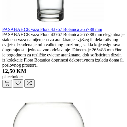
PASABAHCE vaza Flora 43767 Botanica 265×88 mm
PASABAHCE vaza Flora 43767 Botanica 265×88 mm elegantna je
staklena vaza namijenjena za aranžiranje svježeg ili dekorativnog
cvijeća. Izrađena je od kvalitetnog prozirnog stakla koje osigurava
dugotrajnost i jednostavno održavanje. Dimenzije 265×88 mm čine
je pogodnom za različite cvjetne aranžmane, dok sofisticiran dizajn
iz kolekcije Flora Botanica doprinosi dekorativnom izgledu doma ili
poslovnog prostora.
12,50 KM
placeholder