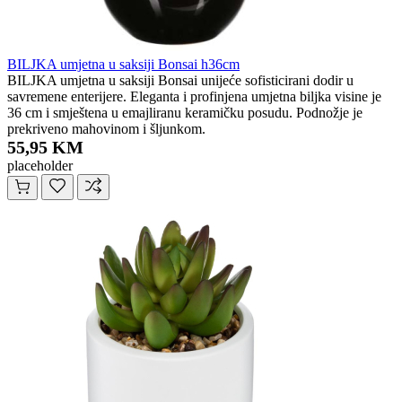
BILJKA umjetna u saksiji Bonsai h36cm
BILJKA umjetna u saksiji Bonsai unijeće sofisticirani dodir u
savremene enterijere. Eleganta i profinjena umjetna biljka visine je
36 cm i smještena u emajliranu keramičku posudu. Podnožje je
prekriveno mahovinom i šljunkom.
55,95 KM
placeholder