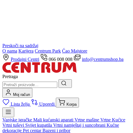
Preskoči na sadržaj
O nama
Karijera
Centrum Park
Ćao Majstore
Prodajni Centri
066 008 008
info@centrumshop.ba
Pretraga
Moj račun
Lista želja
Uporedi
Korpa
Vanjske igračke
Mali kućanski aparati
Vrtne mašine
Vrtne Kućice
Vrtni tuševi
Svijet kupatila
Vrtni namještaj i suncobrani
Kućne
dekoracije
Pet centar
Bazeni i pribor