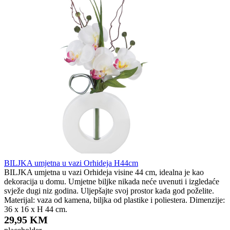
BILJKA umjetna u vazi Orhideja H44cm
BILJKA umjetna u vazi Orhideja visine 44 cm, idealna je kao
dekoracija u domu. Umjetne biljke nikada neće uvenuti i izgledaće
svježe dugi niz godina. Uljepšajte svoj prostor kada god poželite.
Materijal: vaza od kamena, biljka od plastike i poliestera. Dimenzije:
36 x 16 x H 44 cm.
29,95 KM