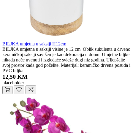
BILJKA umjetna u saksiji H12cm
BILJKA umjetna u saksiji visine je 12 cm. Oblik sukulenta u drveno
keramičkoj saksiji savršen je kao dekoracija u domu. Umjetne biljke
nikada neće uvenuti i izgledaće svježe dugi niz godina. Uljepšajte
svoj prostor kada god poželite. Materijal: keramičko drvena posuda i
PVC biljka.
12,50 KM
placeholder