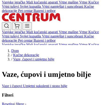
Vanjske igračke
Mali kućanski aparati
Vrtne mašine
Vrtne Kućice
Vrtni tuševi
Svijet kupatila
Vrtni namještaj i suncobrani
Kućne
dekoracije
Pet centar
Bazeni i pribor
Vanjske igračke
Mali kućanski aparati
Vrtne mašine
Vrtne Kućice
Vrtni tuševi
Svijet kupatila
Vrtni namještaj i suncobrani
Kućne
dekoracije
Pet centar
Bazeni i pribor
Vanjske igračke
Mali kućanski aparati
Vrtne mašine
Vrtne Kućice
Vrtni tuševi
Svijet kupatila
Vrtni namještaj i suncobrani
Kućne
Dom
dekoracije
Pet centar
Bazeni i pribor
/
Kućne dekoracije
/
Vaze, ćupovi i umjetno bilje
Vaze, ćupovi i umjetno bilje
Vaze i ćupovi
Umjetni sukulenti i stono bilje
Filteri
Resetiraj filtere
›