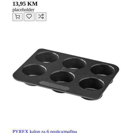
13,95 KM
placeholder
PYREX kalup za 6 projica/mafina