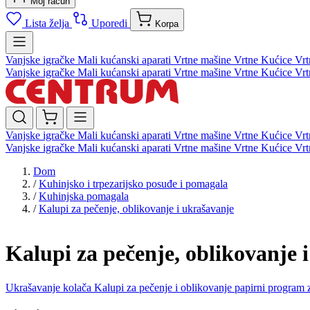
Moj račun
Lista želja
Uporedi
Korpa
Vanjske igračke
Mali kućanski aparati
Vrtne mašine
Vrtne Kućice
Vrt
Vanjske igračke
Mali kućanski aparati
Vrtne mašine
Vrtne Kućice
Vrt
Vanjske igračke
Mali kućanski aparati
Vrtne mašine
Vrtne Kućice
Vrt
Vanjske igračke
Mali kućanski aparati
Vrtne mašine
Vrtne Kućice
Vrt
Dom
/
Kuhinjsko i trpezarijsko posuđe i pomagala
/
Kuhinjska pomagala
/
Kalupi za pečenje, oblikovanje i ukrašavanje
Kalupi za pečenje, oblikovanje 
Ukrašavanje kolača
Kalupi za pečenje i oblikovanje
papirni program 