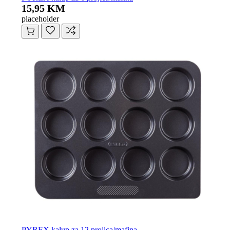
15,95 KM
placeholder
PYREX kalup za 12 projica/mafina