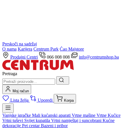
Preskoči na sadržaj
O nama
Karijera
Centrum Park
Ćao Majstore
Prodajni Centri
066 008 008
info@centrumshop.ba
Pretraga
Moj račun
Lista želja
Uporedi
Korpa
Vanjske igračke
Mali kućanski aparati
Vrtne mašine
Vrtne Kućice
Vrtni tuševi
Svijet kupatila
Vrtni namještaj i suncobrani
Kućne
dekoracije
Pet centar
Bazeni i pribor