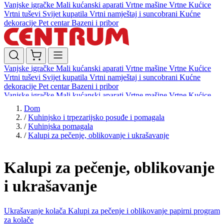
Vanjske igračke
Mali kućanski aparati
Vrtne mašine
Vrtne Kućice
Vrtni tuševi
Svijet kupatila
Vrtni namještaj i suncobrani
Kućne
dekoracije
Pet centar
Bazeni i pribor
Vanjske igračke
Mali kućanski aparati
Vrtne mašine
Vrtne Kućice
Vrtni tuševi
Svijet kupatila
Vrtni namještaj i suncobrani
Kućne
dekoracije
Pet centar
Bazeni i pribor
Vanjske igračke
Mali kućanski aparati
Vrtne mašine
Vrtne Kućice
Vrtni tuševi
Svijet kupatila
Vrtni namještaj i suncobrani
Kućne
Dom
dekoracije
Pet centar
Bazeni i pribor
/
Kuhinjsko i trpezarijsko posuđe i pomagala
/
Kuhinjska pomagala
/
Kalupi za pečenje, oblikovanje i ukrašavanje
Kalupi za pečenje, oblikovanje
i ukrašavanje
Ukrašavanje kolača
Kalupi za pečenje i oblikovanje
papirni program
za kolače