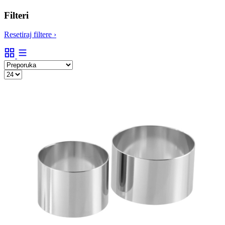
Filteri
Resetiraj filtere
›