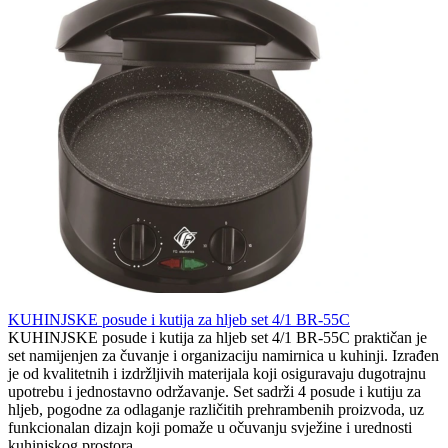
KUHINJSKE posude i kutija za hljeb set 4/1 BR-55C
KUHINJSKE posude i kutija za hljeb set 4/1 BR-55C praktičan je
set namijenjen za čuvanje i organizaciju namirnica u kuhinji. Izrađen
je od kvalitetnih i izdržljivih materijala koji osiguravaju dugotrajnu
upotrebu i jednostavno održavanje. Set sadrži 4 posude i kutiju za
hljeb, pogodne za odlaganje različitih prehrambenih proizvoda, uz
funkcionalan dizajn koji pomaže u očuvanju svježine i urednosti
kuhinjskog prostora.