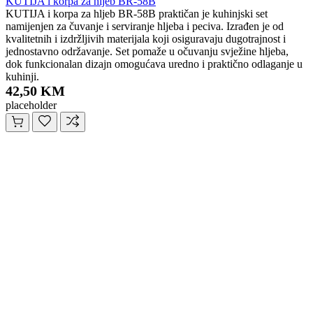
KUTIJA i korpa za hljeb BR-58B
KUTIJA i korpa za hljeb BR-58B praktičan je kuhinjski set
namijenjen za čuvanje i serviranje hljeba i peciva. Izrađen je od
kvalitetnih i izdržljivih materijala koji osiguravaju dugotrajnost i
jednostavno održavanje. Set pomaže u očuvanju svježine hljeba,
dok funkcionalan dizajn omogućava uredno i praktično odlaganje u
kuhinji.
42,50 KM
placeholder