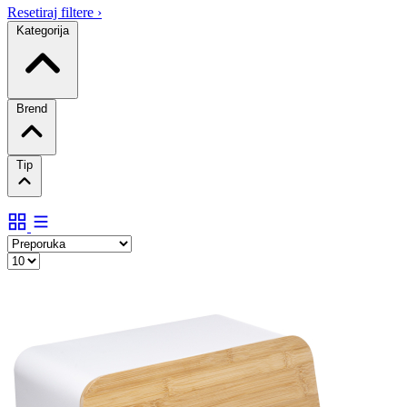
Resetiraj filtere
›
Kategorija
Brend
Tip