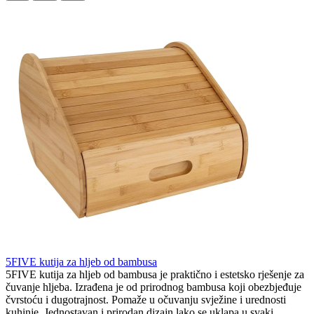
5FIVE kutija za hljeb od bambusa
5FIVE kutija za hljeb od bambusa je praktično i estetsko rješenje za
čuvanje hljeba. Izrađena je od prirodnog bambusa koji obezbjeđuje
čvrstoću i dugotrajnost. Pomaže u očuvanju svježine i urednosti
kuhinje. Jednostavan i prirodan dizajn lako se uklapa u svaki