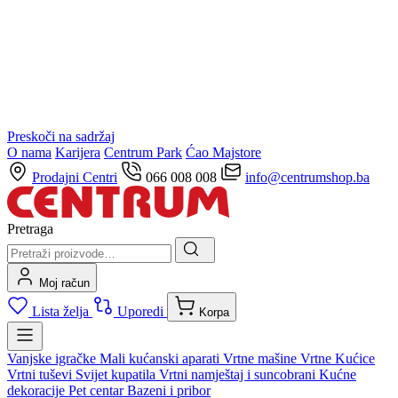
Preskoči na sadržaj
O nama
Karijera
Centrum Park
Ćao Majstore
Prodajni Centri
066 008 008
info@centrumshop.ba
Pretraga
Moj račun
Lista želja
Uporedi
Korpa
Vanjske igračke
Mali kućanski aparati
Vrtne mašine
Vrtne Kućice
Vrtni tuševi
Svijet kupatila
Vrtni namještaj i suncobrani
Kućne
dekoracije
Pet centar
Bazeni i pribor