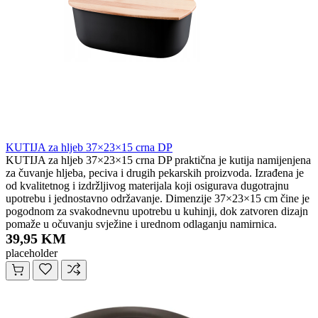
KUTIJA za hljeb 37×23×15 crna DP
KUTIJA za hljeb 37×23×15 crna DP praktična je kutija namijenjena
za čuvanje hljeba, peciva i drugih pekarskih proizvoda. Izrađena je
od kvalitetnog i izdržljivog materijala koji osigurava dugotrajnu
upotrebu i jednostavno održavanje. Dimenzije 37×23×15 cm čine je
pogodnom za svakodnevnu upotrebu u kuhinji, dok zatvoren dizajn
pomaže u očuvanju svježine i urednom odlaganju namirnica.
39,95 KM
placeholder