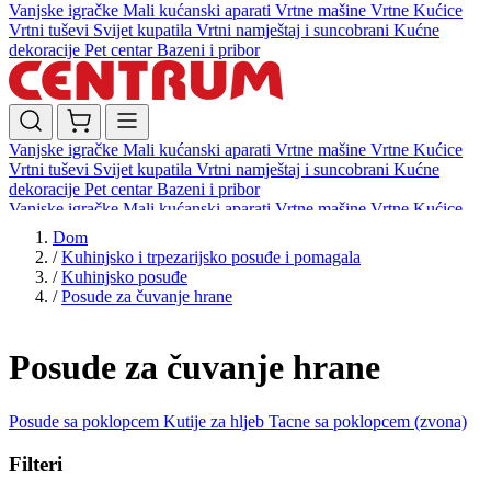
Vanjske igračke
Mali kućanski aparati
Vrtne mašine
Vrtne Kućice
Vrtni tuševi
Svijet kupatila
Vrtni namještaj i suncobrani
Kućne
dekoracije
Pet centar
Bazeni i pribor
Vanjske igračke
Mali kućanski aparati
Vrtne mašine
Vrtne Kućice
Vrtni tuševi
Svijet kupatila
Vrtni namještaj i suncobrani
Kućne
dekoracije
Pet centar
Bazeni i pribor
Vanjske igračke
Mali kućanski aparati
Vrtne mašine
Vrtne Kućice
Vrtni tuševi
Svijet kupatila
Vrtni namještaj i suncobrani
Kućne
Dom
dekoracije
Pet centar
Bazeni i pribor
/
Kuhinjsko i trpezarijsko posuđe i pomagala
/
Kuhinjsko posuđe
/
Posude za čuvanje hrane
Posude za čuvanje hrane
Posude sa poklopcem
Kutije za hljeb
Tacne sa poklopcem (zvona)
Filteri