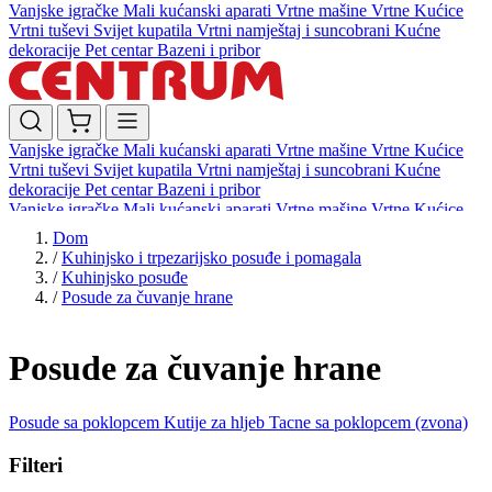
Vanjske igračke
Mali kućanski aparati
Vrtne mašine
Vrtne Kućice
Vrtni tuševi
Svijet kupatila
Vrtni namještaj i suncobrani
Kućne
dekoracije
Pet centar
Bazeni i pribor
Vanjske igračke
Mali kućanski aparati
Vrtne mašine
Vrtne Kućice
Vrtni tuševi
Svijet kupatila
Vrtni namještaj i suncobrani
Kućne
dekoracije
Pet centar
Bazeni i pribor
Vanjske igračke
Mali kućanski aparati
Vrtne mašine
Vrtne Kućice
Vrtni tuševi
Svijet kupatila
Vrtni namještaj i suncobrani
Kućne
Dom
dekoracije
Pet centar
Bazeni i pribor
/
Kuhinjsko i trpezarijsko posuđe i pomagala
/
Kuhinjsko posuđe
/
Posude za čuvanje hrane
Posude za čuvanje hrane
Posude sa poklopcem
Kutije za hljeb
Tacne sa poklopcem (zvona)
Filteri