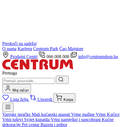
Preskoči na sadržaj
O nama
Karijera
Centrum Park
Ćao Majstore
Prodajni Centri
066 008 008
info@centrumshop.ba
Pretraga
Moj račun
Lista želja
Uporedi
Korpa
Vanjske igračke
Mali kućanski aparati
Vrtne mašine
Vrtne Kućice
Vrtni tuševi
Svijet kupatila
Vrtni namještaj i suncobrani
Kućne
dekoracije
Pet centar
Bazeni i pribor