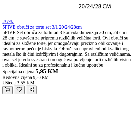
-37%
5FIVE obruči za tortu set 3/1 20/24/28cm
5FIVE Set obruča za tortu od 3 komada dimenzija 20 cm, 24 cm i
28 cm je savršen za pripremu različitih veličina torti. Ovi obruči su
idealni za složene torte, jer omogućavaju precizno oblikovanje i
ravnomerno pečenje biskvita. Obruči su napravljeni od kvalitetnog
metala što ih čini izdržljivim i dugotrajnim. Sa različitim veličinama,
ovaj set je vrlo svestran i omogućava pravljenje torti različitih visina
i oblika. Idealni su za profesionalnu i kućnu upotrebu.
5,95 KM
Specijalna cijena
Redovna cijena
9,50 KM
Ušteda 3,55 KM