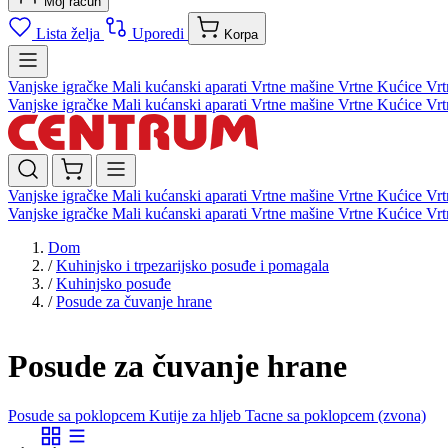
Moj račun
Lista želja
Uporedi
Korpa
Vanjske igračke
Mali kućanski aparati
Vrtne mašine
Vrtne Kućice
Vrt
Vanjske igračke
Mali kućanski aparati
Vrtne mašine
Vrtne Kućice
Vrt
Vanjske igračke
Mali kućanski aparati
Vrtne mašine
Vrtne Kućice
Vrt
Vanjske igračke
Mali kućanski aparati
Vrtne mašine
Vrtne Kućice
Vrt
Dom
/
Kuhinjsko i trpezarijsko posuđe i pomagala
/
Kuhinjsko posuđe
/
Posude za čuvanje hrane
Posude za čuvanje hrane
Posude sa poklopcem
Kutije za hljeb
Tacne sa poklopcem (zvona)