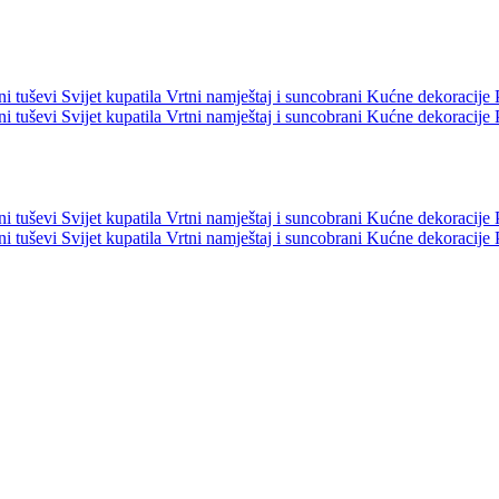
ni tuševi
Svijet kupatila
Vrtni namještaj i suncobrani
Kućne dekoracije
ni tuševi
Svijet kupatila
Vrtni namještaj i suncobrani
Kućne dekoracije
ni tuševi
Svijet kupatila
Vrtni namještaj i suncobrani
Kućne dekoracije
ni tuševi
Svijet kupatila
Vrtni namještaj i suncobrani
Kućne dekoracije