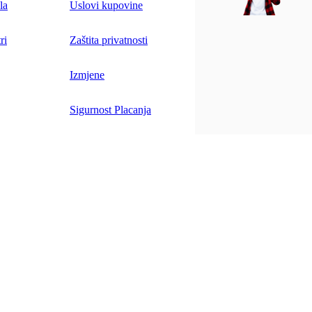
la
Uslovi kupovine
ri
Zaštita privatnosti
Izmjene
Sigurnost Placanja