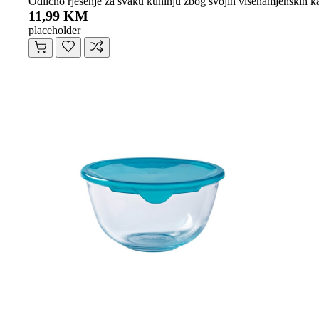
Odlično rješenje za svaku kuhinju zbog svojih višenamjenskih kar
11,99 KM
placeholder