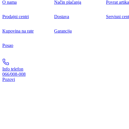
O nama
Način plaćanja
Povrat artika
Prodajni centri
Dostava
Servisni cent
Kupovina na rate
Garancija
Posao
Info telefon
066/008-008
Pozovi