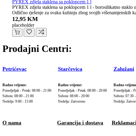
PYREX zdjela staklena sa poklopcem 1 l
PYREX zdjela staklena sa poklopcem 1 l - borosilikatno staklo ot
Odlično rješenje za svaku kuhinju zbog svojih višenamjenskih kar
12,95 KM
placeholder
Prodajni Centri:
Petrićevac
Starčevica
Zalužani
Radno vrijeme:
Radno vrijeme:
Radno vrijeme
Ponedjeljak - Petak: 08:00 - 21:00
Ponedjeljak - Petak: 08:00 - 20:00
Ponedjeljak - P
Subota: 08:00 - 21:00
Subota: 08:00 - 20:00
Subota: 07:30 -
Nedelja: 9:00 - 15:00
Nedelja: Zatvoreno
Nedelja: Zatvo
O nama
Garancija i dostava
Reklamaci