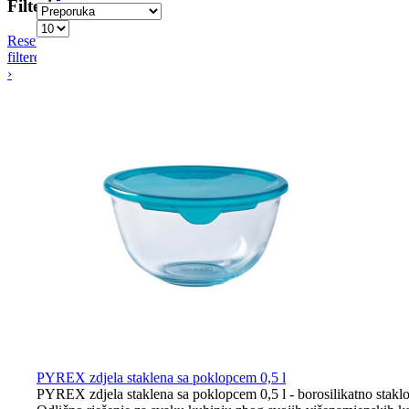
Filteri
Resetiraj
filtere
›
PYREX zdjela staklena sa poklopcem 0,5 l
PYREX zdjela staklena sa poklopcem 0,5 l - borosilikatno staklo 