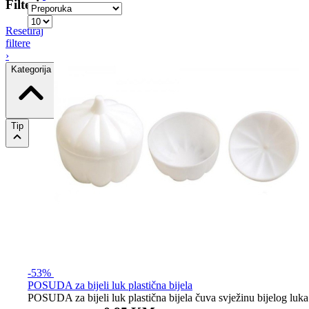
Filteri
Resetiraj
filtere
›
Kategorija
Tip
-53%
POSUDA za bijeli luk plastična bijela
POSUDA za bijeli luk plastična bijela čuva svježinu bijelog luka 