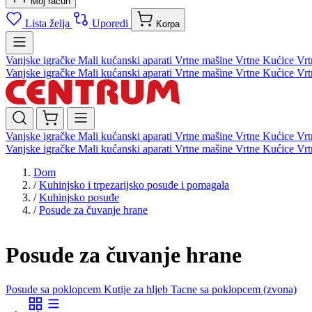
Moj račun
Lista želja
Uporedi
Korpa
Vanjske igračke
Mali kućanski aparati
Vrtne mašine
Vrtne Kućice
Vrt
Vanjske igračke
Mali kućanski aparati
Vrtne mašine
Vrtne Kućice
Vrt
Vanjske igračke
Mali kućanski aparati
Vrtne mašine
Vrtne Kućice
Vrt
Vanjske igračke
Mali kućanski aparati
Vrtne mašine
Vrtne Kućice
Vrt
Dom
/
Kuhinjsko i trpezarijsko posuđe i pomagala
/
Kuhinjsko posuđe
/
Posude za čuvanje hrane
Posude za čuvanje hrane
Posude sa poklopcem
Kutije za hljeb
Tacne sa poklopcem (zvona)