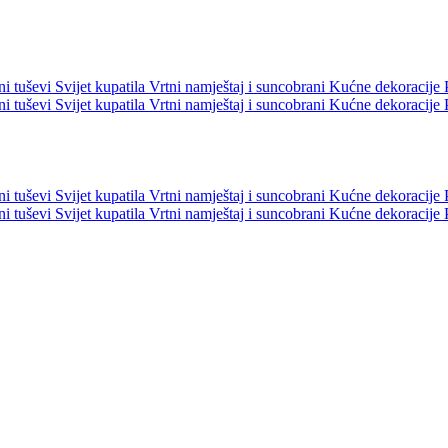
ni tuševi
Svijet kupatila
Vrtni namještaj i suncobrani
Kućne dekoracije
ni tuševi
Svijet kupatila
Vrtni namještaj i suncobrani
Kućne dekoracije
ni tuševi
Svijet kupatila
Vrtni namještaj i suncobrani
Kućne dekoracije
ni tuševi
Svijet kupatila
Vrtni namještaj i suncobrani
Kućne dekoracije