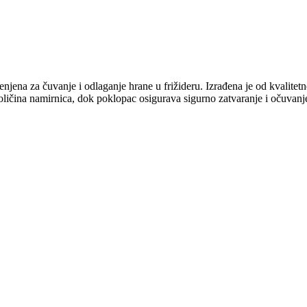
njena za čuvanje i odlaganje hrane u frižideru. Izrađena je od kvalitet
ičina namirnica, dok poklopac osigurava sigurno zatvaranje i očuvanje 