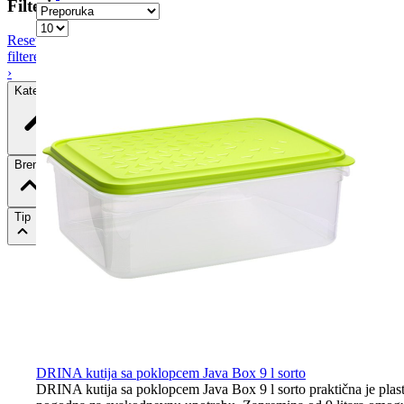
Filteri
Resetiraj
filtere
›
Kategorija
Brend
Tip
DRINA kutija sa poklopcem Java Box 9 l sorto
DRINA kutija sa poklopcem Java Box 9 l sorto praktična je plastičn