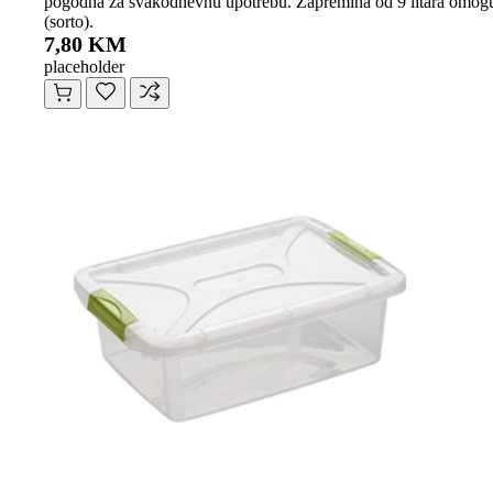
pogodna za svakodnevnu upotrebu. Zapremina od 9 litara omoguća
(sorto).
7,80 KM
placeholder