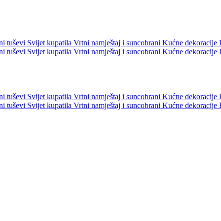
ni tuševi
Svijet kupatila
Vrtni namještaj i suncobrani
Kućne dekoracije
ni tuševi
Svijet kupatila
Vrtni namještaj i suncobrani
Kućne dekoracije
ni tuševi
Svijet kupatila
Vrtni namještaj i suncobrani
Kućne dekoracije
ni tuševi
Svijet kupatila
Vrtni namještaj i suncobrani
Kućne dekoracije