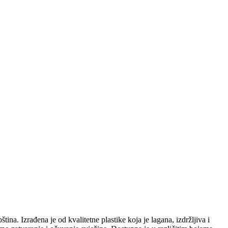
na. Izrađena je od kvalitetne plastike koja je lagana, izdržljiva i