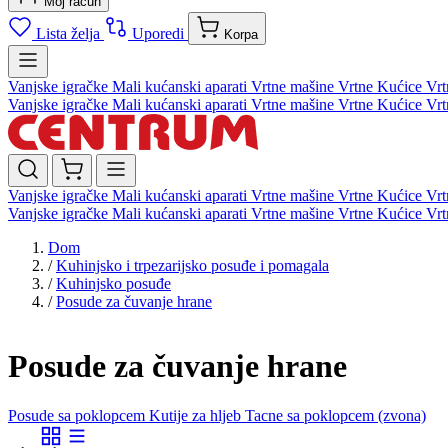
Moj račun
Lista želja
Uporedi
Korpa
Vanjske igračke
Mali kućanski aparati
Vrtne mašine
Vrtne Kućice
Vrt
Vanjske igračke
Mali kućanski aparati
Vrtne mašine
Vrtne Kućice
Vrt
Vanjske igračke
Mali kućanski aparati
Vrtne mašine
Vrtne Kućice
Vrt
Vanjske igračke
Mali kućanski aparati
Vrtne mašine
Vrtne Kućice
Vrt
Dom
/
Kuhinjsko i trpezarijsko posuđe i pomagala
/
Kuhinjsko posuđe
/
Posude za čuvanje hrane
Posude za čuvanje hrane
Posude sa poklopcem
Kutije za hljeb
Tacne sa poklopcem (zvona)