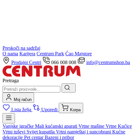
Preskoči na sadržaj
O nama
Karijera
Centrum Park
Ćao Majstore
Prodajni Centri
066 008 008
info@centrumshop.ba
Pretraga
Moj račun
Lista želja
Uporedi
Korpa
Vanjske igračke
Mali kućanski aparati
Vrtne mašine
Vrtne Kućice
Vrtni tuševi
Svijet kupatila
Vrtni namještaj i suncobrani
Kućne
dekoracije
Pet centar
Bazeni i pribor