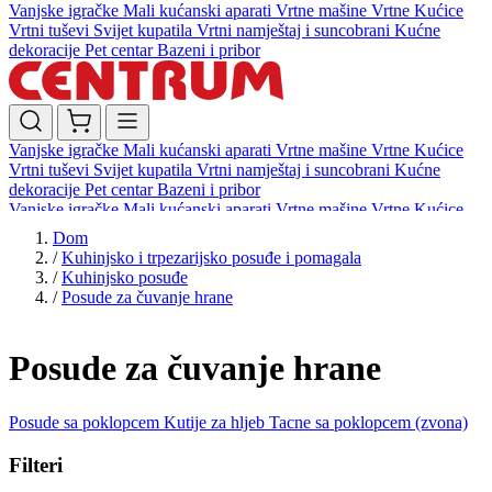
Vanjske igračke
Mali kućanski aparati
Vrtne mašine
Vrtne Kućice
Vrtni tuševi
Svijet kupatila
Vrtni namještaj i suncobrani
Kućne
dekoracije
Pet centar
Bazeni i pribor
Vanjske igračke
Mali kućanski aparati
Vrtne mašine
Vrtne Kućice
Vrtni tuševi
Svijet kupatila
Vrtni namještaj i suncobrani
Kućne
dekoracije
Pet centar
Bazeni i pribor
Vanjske igračke
Mali kućanski aparati
Vrtne mašine
Vrtne Kućice
Vrtni tuševi
Svijet kupatila
Vrtni namještaj i suncobrani
Kućne
Dom
dekoracije
Pet centar
Bazeni i pribor
/
Kuhinjsko i trpezarijsko posuđe i pomagala
/
Kuhinjsko posuđe
/
Posude za čuvanje hrane
Posude za čuvanje hrane
Posude sa poklopcem
Kutije za hljeb
Tacne sa poklopcem (zvona)
Filteri