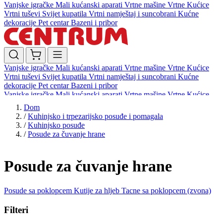
Vanjske igračke
Mali kućanski aparati
Vrtne mašine
Vrtne Kućice
Vrtni tuševi
Svijet kupatila
Vrtni namještaj i suncobrani
Kućne
dekoracije
Pet centar
Bazeni i pribor
Vanjske igračke
Mali kućanski aparati
Vrtne mašine
Vrtne Kućice
Vrtni tuševi
Svijet kupatila
Vrtni namještaj i suncobrani
Kućne
dekoracije
Pet centar
Bazeni i pribor
Vanjske igračke
Mali kućanski aparati
Vrtne mašine
Vrtne Kućice
Vrtni tuševi
Svijet kupatila
Vrtni namještaj i suncobrani
Kućne
Dom
dekoracije
Pet centar
Bazeni i pribor
/
Kuhinjsko i trpezarijsko posuđe i pomagala
/
Kuhinjsko posuđe
/
Posude za čuvanje hrane
Posude za čuvanje hrane
Posude sa poklopcem
Kutije za hljeb
Tacne sa poklopcem (zvona)
Filteri