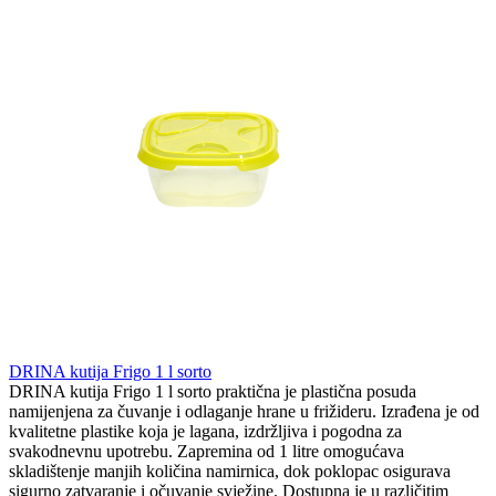
DRINA kutija Frigo 1 l sorto
DRINA kutija Frigo 1 l sorto praktična je plastična posuda
namijenjena za čuvanje i odlaganje hrane u frižideru. Izrađena je od
kvalitetne plastike koja je lagana, izdržljiva i pogodna za
svakodnevnu upotrebu. Zapremina od 1 litre omogućava
skladištenje manjih količina namirnica, dok poklopac osigurava
sigurno zatvaranje i očuvanje svježine. Dostupna je u različitim