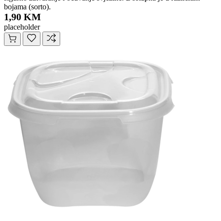
bojama (sorto).
1,90 KM
placeholder