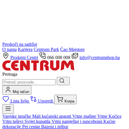
Preskoči na sadržaj
O nama
Karijera
Centrum Park
Ćao Majstore
Prodajni Centri
066 008 008
info@centrumshop.ba
Pretraga
Moj račun
Lista želja
Uporedi
Korpa
Vanjske igračke
Mali kućanski aparati
Vrtne mašine
Vrtne Kućice
Vrtni tuševi
Svijet kupatila
Vrtni namještaj i suncobrani
Kućne
dekoracije
Pet centar
Bazeni i pribor