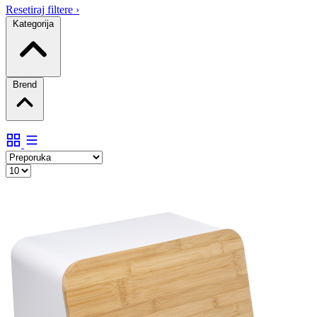
Resetiraj filtere
›
Kategorija
Brend