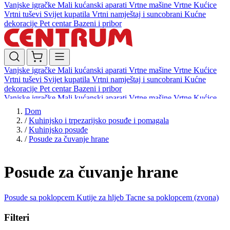
Vanjske igračke
Mali kućanski aparati
Vrtne mašine
Vrtne Kućice
Vrtni tuševi
Svijet kupatila
Vrtni namještaj i suncobrani
Kućne
dekoracije
Pet centar
Bazeni i pribor
Vanjske igračke
Mali kućanski aparati
Vrtne mašine
Vrtne Kućice
Vrtni tuševi
Svijet kupatila
Vrtni namještaj i suncobrani
Kućne
dekoracije
Pet centar
Bazeni i pribor
Vanjske igračke
Mali kućanski aparati
Vrtne mašine
Vrtne Kućice
Vrtni tuševi
Svijet kupatila
Vrtni namještaj i suncobrani
Kućne
Dom
dekoracije
Pet centar
Bazeni i pribor
/
Kuhinjsko i trpezarijsko posuđe i pomagala
/
Kuhinjsko posuđe
/
Posude za čuvanje hrane
Posude za čuvanje hrane
Posude sa poklopcem
Kutije za hljeb
Tacne sa poklopcem (zvona)
Filteri