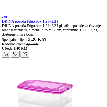
-30%
DRINA posuda Frigo box 1,2 l+2,2 l
DRINA posuda Frigo box 1,2 l+2,2 l plastične posude za čuvanje
hrane u frižideru, dimenzije 25 x 17 cm, zapremina 1,2 l + 2,2 l,
dostupne u više boja.
3,20 KM
Specijalna cijena
Redovna cijena
4,60 KM
Ušteda 1,40 KM