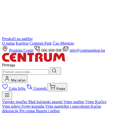
Preskoči na sadržaj
O nama
Karijera
Centrum Park
Ćao Majstore
Prodajni Centri
066 008 008
info@centrumshop.ba
Pretraga
Moj račun
Lista želja
Uporedi
Korpa
Vanjske igračke
Mali kućanski aparati
Vrtne mašine
Vrtne Kućice
Vrtni tuševi
Svijet kupatila
Vrtni namještaj i suncobrani
Kućne
dekoracije
Pet centar
Bazeni i pribor