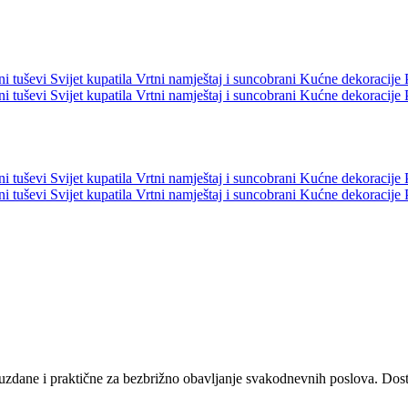
ni tuševi
Svijet kupatila
Vrtni namještaj i suncobrani
Kućne dekoracije
ni tuševi
Svijet kupatila
Vrtni namještaj i suncobrani
Kućne dekoracije
ni tuševi
Svijet kupatila
Vrtni namještaj i suncobrani
Kućne dekoracije
ni tuševi
Svijet kupatila
Vrtni namještaj i suncobrani
Kućne dekoracije
ouzdane i praktične za bezbrižno obavljanje svakodnevnih poslova. Dos