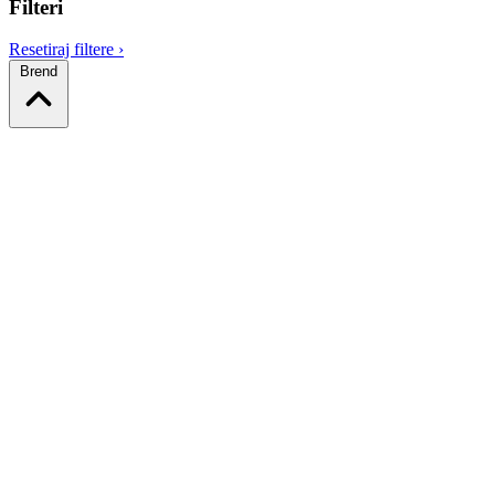
Filteri
Resetiraj filtere
›
Brend