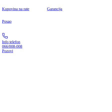
Kupovina na rate
Garancija
Posao
Info telefon
066/008-008
Pozovi