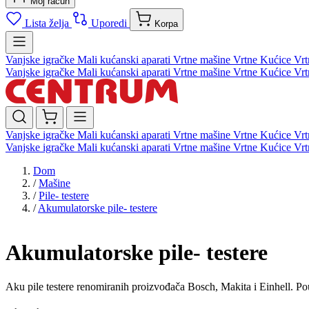
Moj račun
Lista želja
Uporedi
Korpa
Vanjske igračke
Mali kućanski aparati
Vrtne mašine
Vrtne Kućice
Vrt
Vanjske igračke
Mali kućanski aparati
Vrtne mašine
Vrtne Kućice
Vrt
Vanjske igračke
Mali kućanski aparati
Vrtne mašine
Vrtne Kućice
Vrt
Vanjske igračke
Mali kućanski aparati
Vrtne mašine
Vrtne Kućice
Vrt
Dom
/
Mašine
/
Pile- testere
/
Akumulatorske pile- testere
Akumulatorske pile- testere
Aku pile testere renomiranih proizvođača Bosch, Makita i Einhell. P