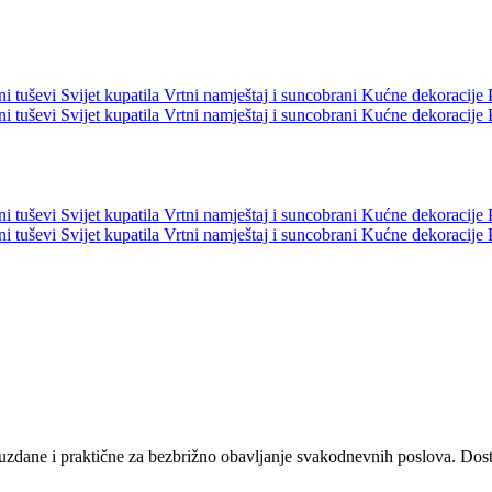
ni tuševi
Svijet kupatila
Vrtni namještaj i suncobrani
Kućne dekoracije
ni tuševi
Svijet kupatila
Vrtni namještaj i suncobrani
Kućne dekoracije
ni tuševi
Svijet kupatila
Vrtni namještaj i suncobrani
Kućne dekoracije
ni tuševi
Svijet kupatila
Vrtni namještaj i suncobrani
Kućne dekoracije
ouzdane i praktične za bezbrižno obavljanje svakodnevnih poslova. Dos