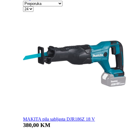
MAKITA pila sabljasta DJR186Z 18 V
380,00 KM